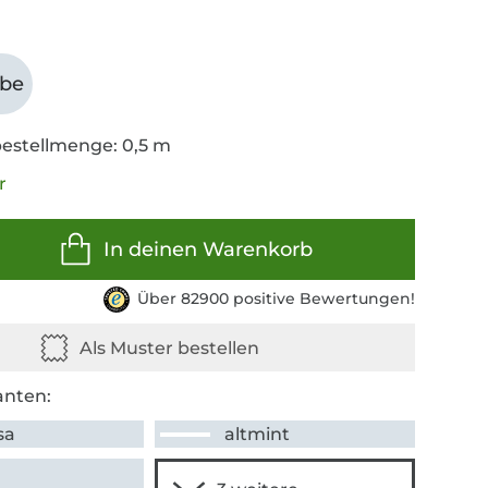
abe
estellmenge: 0,5 m
r
In deinen Warenkorb
Über 82900 positive Bewertungen!
anten:
sa
altmint