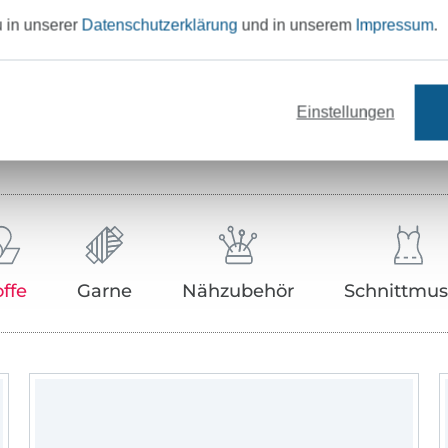
u in unserer
Datenschutzerklärung
und in unserem
Impressum
.
Hersteller-Kontaktdaten
Einstellungen
Unser Tipp: Das passt dazu
offe
Garne
Nähzubehör
Schnittmus