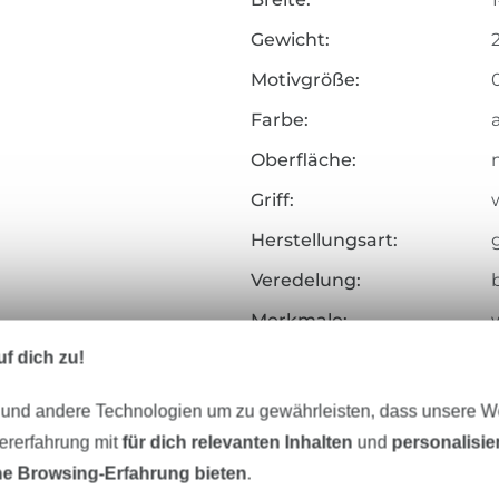
Gewicht:
Motivgröße:
Farbe:
Oberfläche:
Griff:
w
Herstellungsart:
Veredelung:
Merkmale:
f dich zu!
Zertifizierung:
Testinstitut:
 und andere Technologien um zu gewährleisten, dass unsere 
Zertifikatsnummer:
zererfahrung mit
für dich relevanten Inhalten
und
personalisi
e Browsing-Erfahrung bieten
.
Art.Nr.: