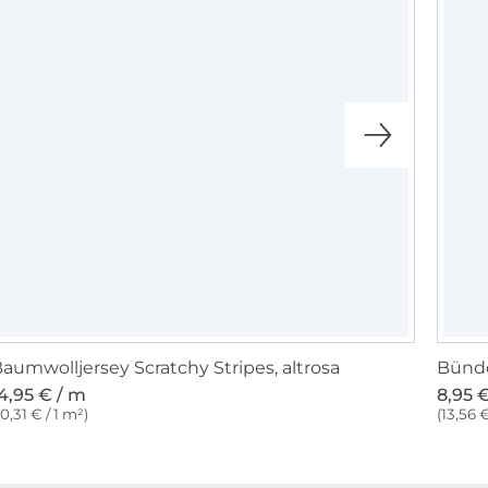
aumwolljersey Scratchy Stripes, altrosa
Bündc
4,95 € / m
8,95 
10,31 € / 1 m²)
(13,56 €