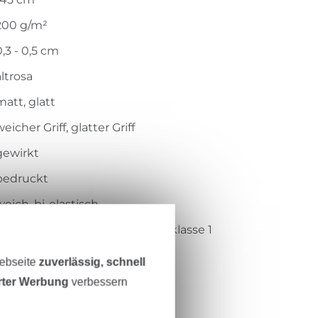
200 g/m²
0,3 - 0,5 cm
altrosa
matt, glatt
eicher Griff, glatter Griff
gewirkt
bedruckt
weich, bi-elastisch
Öko-Tex-Standard 100 Produktklasse 1
Centexbel
Webseite
zuverlässig, schnell
1802023
erter Werbung
verbessern
KC1472-014