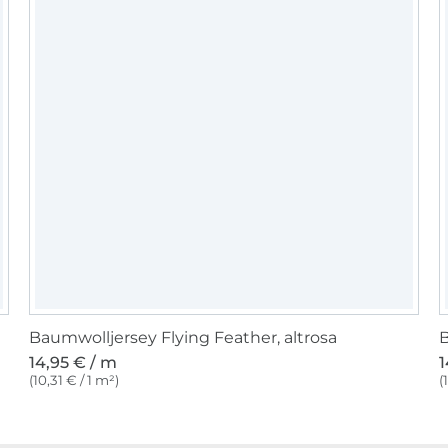
Baumwolljersey Flying Feather, altrosa
B
14,95 € / m
1
(10,31 € / 1 m²)
(