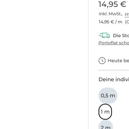
14,95 €
inkl. MwSt.,
zz
14,95 € / m
(G
Heute bes
Deine indiv
0,5 m
1 m
2 m