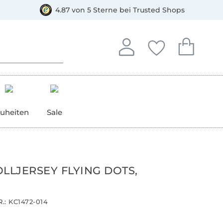
orkasse
4.87 von 5 Sterne bei Trusted Shops
In deinem Konto anmelden o
Du hast keine Artike
Du hast kein
Anmelden
Deine Favorite
Dein W
uheiten
Sale
LJERSEY FLYING DOTS,
.:
KC1472-014