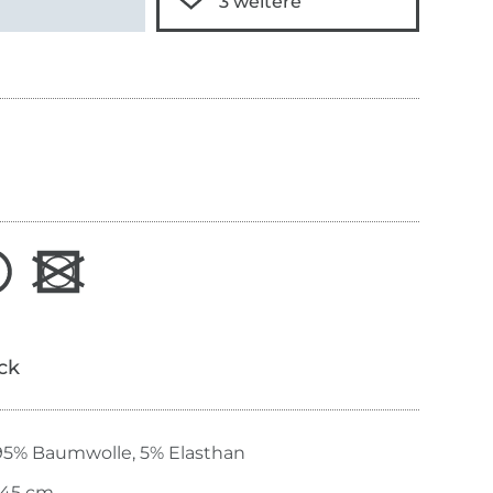
ick
95% Baumwolle, 5% Elasthan
145 cm