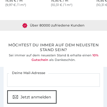
14,95 € / m
14,95 € / m
14,95 
(9,97 € / 1 m²)
(10,31 € / 1 m²)
(10,31 
Über 1.8 Millionen Meter Stoff versandfertig
Über 80000 zufriedene Kunden
36 Jahre Erfahrung
MÖCHTEST DU IMMER AUF DEM NEUESTEN
STAND SEIN?
Sei immer auf dem neuesten Stand & erhalte einen
10%
Gutschein
als Dankeschön.
Für den Stoffe Hemmers Newsletter anmelden
Deine Mail-Adresse
Jetzt anmelden