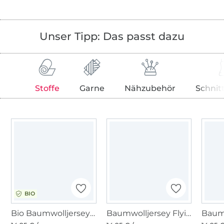
Unser Tipp: Das passt dazu
Stoffe
Garne
Nähzubehör
Schnit
BIO
Bio Baumwolljersey Organic, altrosa
Baumwolljersey Flying Dots, altrosa