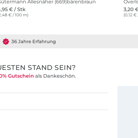
ütermann Allesnäher (669)bärenbraun
Overl
,95 € / Stk
3,20 €
2,48 € / 100 m)
(0,12 €
36 Jahre Erfahrung
ESTEN STAND SEIN?
0% Gutschein
als Dankeschön.