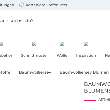
Zum Hauptinhalt springen
Weiter zur Suche
)
Visa, Mastercard, PayPal, Giropay, Kauf auf Rechnung, V
eitungen
Kostenlose Stoffmuster
ubehör
Schnittmuster
Wolle
Inspiration
Ne
Stoffe
Baumwolljersey
Baumwolljersey Blumen
BAUMWO
BLUMENS
ART.NR
1802024
Centexbel