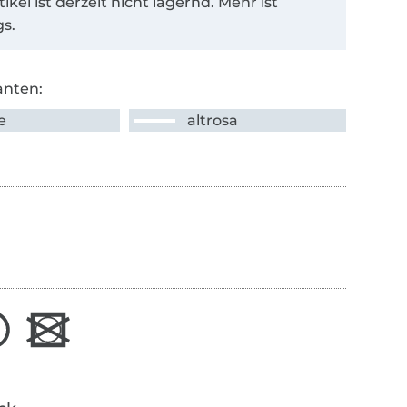
tikel ist derzeit nicht lagernd. Mehr ist
s.
anten:
e
altrosa