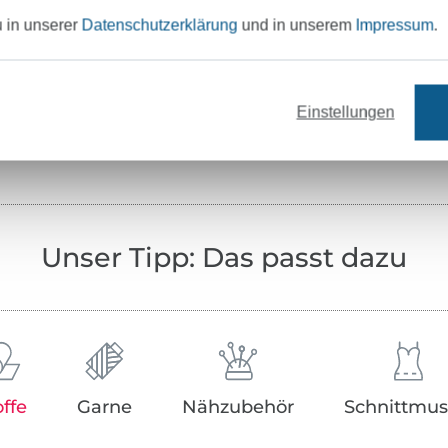
u in unserer
Datenschutzerklärung
und in unserem
Impressum
.
Testinstitut:
Zertifikatsnummer:
Art.Nr.:
Einstellungen
Hersteller-Kontaktdaten
Unser Tipp: Das passt dazu
offe
Garne
Nähzubehör
Schnittmus