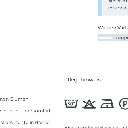
Dieser Ar
unterweg
Weitere Vari
taup
Pflegehinweise
inen Blumen.
ers hohen Tragekomfort.
tolle Akzente in deiner