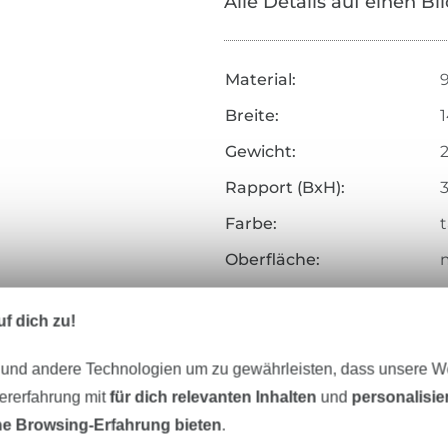
Alle Details auf einen Bl
Material:
Breite:
Gewicht:
Rapport (BxH):
3
Farbe:
Oberfläche:
m
Griff:
w
f dich zu!
Herstellungsart:
Veredelung:
 und andere Technologien um zu gewährleisten, dass unsere 
zererfahrung mit
für dich relevanten Inhalten
und
personalisi
Merkmale:
w
e Browsing-Erfahrung bieten
.
Zertifizierung: