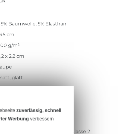
ick
95% Baumwolle, 5% Elasthan
145 cm
200 g/m²
,2 x 2,2 cm
taupe
att, glatt
eicher Griff, glatter Griff
gewirkt
bedruckt
Webseite
zuverlässig, schnell
erter Werbung
verbessern
eich, bi-elastisch
Öko-Tex-Standard 100 Produktklasse 2