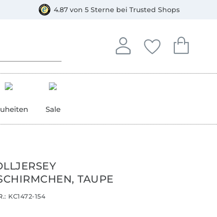
orkasse
4.87 von 5 Sterne bei Trusted Shops
In deinem Konto anmelden o
Du hast keine Artike
Du hast kein
Anmelden
Deine Favorite
Dein W
uheiten
Sale
LLJERSEY
CHIRMCHEN, TAUPE
.:
KC1472-154