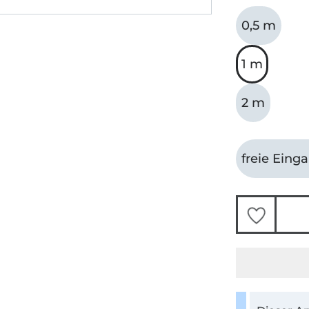
0,5 m
1 m
2 m
freie Eing