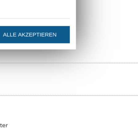
Centexbel
1802024
KC1472-154
ALLE AKZEPTIEREN
ter