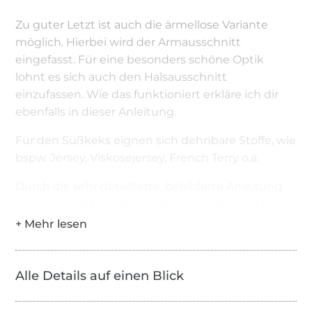
Zu guter Letzt ist auch die ärmellose Variante
möglich. Hierbei wird der Armausschnitt
eingefasst. Für eine besonders schöne Optik
lohnt es sich auch den Halsausschnitt
einzufassen. Wie das funktioniert erkläre ich dir
ebenfalls in dieser Anleitung.
Für den Süßkeks eignen sich dehnbare Stoffe, wie
bspw. Jersey, Viskosejersey, French Terry o.ä.
Durch die sehr detaillierte, bebilderte Anleitung
ist der Schnitt sowohl für Anfänger, als auch für
fortgeschrittene Näher/innen geeignet.
eBook einhaltet eine A4 Datei (mit
Ebenenfunktion), sowie eine A0 Datei mit
Alle Details auf einen Blick
Ebenenfunktion für den Zuschnitt mit dem
Beamer. Eine Nahtzugabe von 0,7cm ist bereits