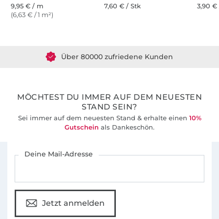
9,95 € / m
7,60 € / Stk
3,90 € 
(6,63 € / 1 m²)
Über 1.8 Millionen Meter Stoff versandfertig
Über 80000 zufriedene Kunden
36 Jahre Erfahrung
MÖCHTEST DU IMMER AUF DEM NEUESTEN
STAND SEIN?
Sei immer auf dem neuesten Stand & erhalte einen
10%
Gutschein
als Dankeschön.
Für den Stoffe Hemmers Newsletter anmelden
Deine Mail-Adresse
Jetzt anmelden