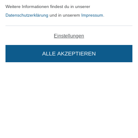
Weitere Informationen findest du in unserer
Datenschutzerklärung
und in unserem
Impressum
.
In den deutschen Shop wechseln (aktuell gewählt
Einstellungen
Impressum
AGB
ALLE AKZEPTIEREN
In deinen Warenkorb
Datenschutz
Widerrufsrecht
Kontakt
Bestellung widerrufen