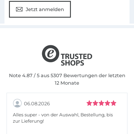
digitalisiert. Eingescannte Handschnitte
Jetzt anmelden
werdet ihr bei uns nicht finden. Die
Proportionen sind exakt berechnet und auch
bei den Größen gibt es keine
Überraschungen.
Die Anleitungen und Schnitte werden von
uns außerdem immer papiersparend
angelegt, so dass der Umwelt zuliebe
möglichst wenig gedruckt werden muss und
Note 4.87 / 5 aus 5307 Bewertungen der letzten
nur wenig Verschnitt anfällt.
12 Monate
06.08.2026
Alles super - von der Auswahl, Bestellung, bis
zur Lieferung!