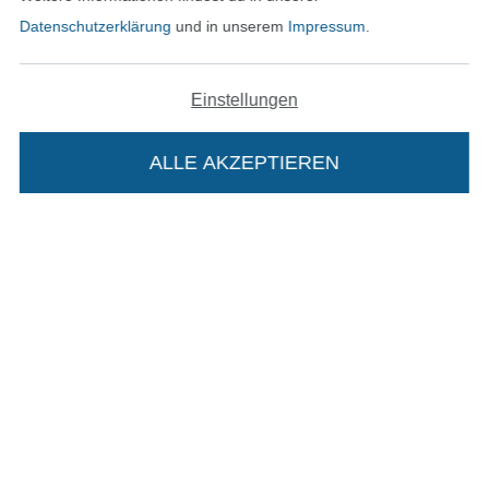
Unsere Versandpartner
Datenschutzerklärung
und in unserem
Impressum
.
Einstellungen
In den deutschen Shop wechseln (aktuell gewählt
ALLE AKZEPTIEREN
In deinen Warenkorb
Impressum
AGB
Datenschutz
Widerrufsrecht
Kontakt
Bestellung widerrufen