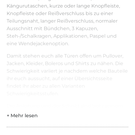
Kängurutaschen, kurze oder lange Knopfleiste,
Knopfleiste oder Reißverschluss bis zu einer
Teilungsnaht, langer Reißverschluss, normaler
Ausschnitt mit Bündchen, 3 Kapuzen,
Steh-/Schalkragen, Applikationen, Paspel und
eine Wendejackenoption.
Damit stehen euch alle Türen offen um Pullover,
Jacken, Kleider, Boleros und Shirts zu nähen. Die
Schwierigkeit variiert je nachdem welche Bauteile
ihr euch aussucht, auf einer Übersichtsseite
findet ihr aber zu allen Varianten
Schwierigkeitsstufen.
Die Anleitung und der Schnitt sind trotz seinem
Umfangs sehr übersichtlich, dank eines
einheitlichen Seitenaufbaus.
Der Schnitt ist auch für Anfänger geeignet.