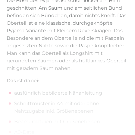
Die Hose des Pyjamas ist schön locker am Bein
geschnitten. Am Saum und am seitlichen Bund
befinden sich Bündchen, damit nichts kneift. Das
Oberteil ist eine klassische, durchgeknöpfte
Pyjama-Variante mit kleinem Reverskragen. Das
Besondere an dem Oberteil sind die mit Paspeln
abgesetzten Nähte sowie die Paspelknopflöcher.
Man kann das Oberteil als Longshirt mit
gerundeten Säumen oder als hüftlanges Oberteil
mit geradem Saum nähen.
Das ist dabei:
ausführlich bebilderte Nähanleitung
Schnittmuster in A4 mit oder ohne
Nahtzugabe inkl. Größenebenen
Beamerdateien mit Größenebenen
A0-Datei