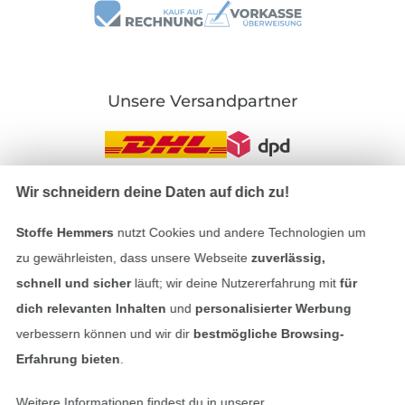
Unsere Versandpartner
Wir schneidern deine Daten auf dich zu!
In den deutschen Shop wechseln (aktuell gewählt
Stoffe Hemmers
nutzt Cookies und andere Technologien um
zu gewährleisten, dass unsere Webseite
zuverlässig,
Impressum
schnell und sicher
läuft; wir deine Nutzererfahrung mit
für
AGB
dich relevanten Inhalten
und
personalisierter Werbung
verbessern können und wir dir
bestmögliche Browsing-
Datenschutz
Erfahrung bieten
.
Widerrufsrecht
Weitere Informationen findest du in unserer