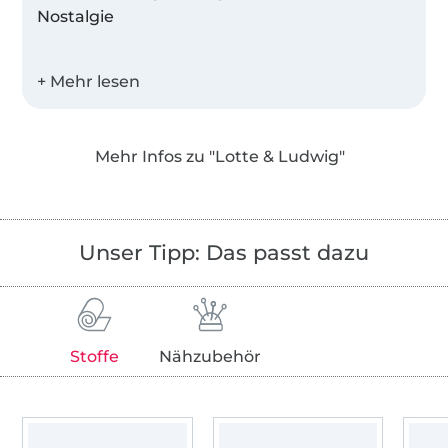
Nostalgie
Bei Lotte & Ludwig bekommt ihr
professionelle Schnittmuster, E-Books und
Tutorials von einer Maßschneiderin und
studierten Bekleidungsingenieurin. Unsere
Mehr Infos zu "Lotte & Ludwig"
Kleidungsstücke sind ein wenig anders, nicht
zu verspielt und stets lässig.
Unser Stil
Unser Tipp: Das passt dazu
Unsere Kleidungsstücke haben das
besondere Etwas und glänzen durch einen
Hauch Nostalgie und ihre coole Lässigkeit.
Stoffe
Nähzubehör
Die Kleidung soll durch ihre Schnittführungen
wirken und nicht nur durch wilde
Stoffmusterkombinationen. Die