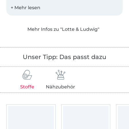
Bei Lotte & Ludwig bekommt ihr
professionelle Schnittmuster, E-Books und
Tutorials von einer Maßschneiderin und
studierten Bekleidungsingenieurin. Unsere
Mehr Infos zu "Lotte & Ludwig"
Kleidungsstücke sind ein wenig anders, nicht
zu verspielt und stets lässig.
Unser Stil
Unser Tipp: Das passt dazu
Unsere Kleidungsstücke haben das
besondere Etwas und glänzen durch einen
Hauch Nostalgie und ihre coole Lässigkeit.
Stoffe
Nähzubehör
Die Kleidung soll durch ihre Schnittführungen
wirken und nicht nur durch wilde
Stoffmusterkombinationen. Die
Schnittmuster sind praktisch, durchdacht,
wandelbar und immer wieder neu