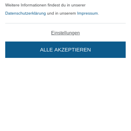
Weitere Informationen findest du in unserer
Bestellung widerrufen
Datenschutzerklärung
und in unserem
Impressum
.
Einstellungen
Finde mehr Inspiration
ALLE AKZEPTIEREN
In deinen Warenkorb
In den niederländischen Sh
In den französisch
Nederlands
Français
(France)
Deutsch