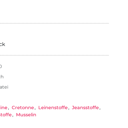
ick
0
ch
atei
ine
Cretonne
Leinenstoffe
Jeansstoffe
toffe
Musselin