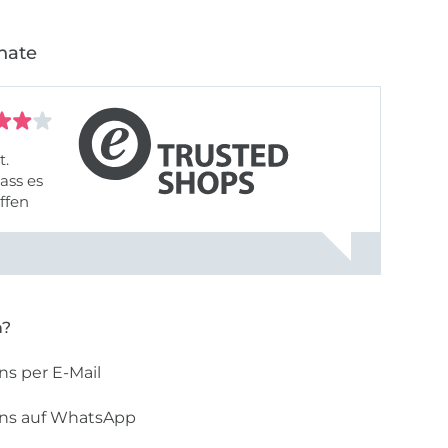
nate
t.
ass es
offen
gestreift
rt, dass
n?
ns per E-Mail
uns auf WhatsApp