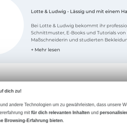
Lotte & Ludwig - Lässig und mit einem H
Bei Lotte & Ludwig bekommt ihr professio
Schnittmuster, E-Books und Tutorials von 
Maßschneiderin und studierten Bekleidun
Unsere Kleidungsstücke sind ein wenig an
verspielt und stets lässig.
Unser Stil
Unsere Kleidungsstücke haben das beso
und glänzen durch einen Hauch Nostalgie
f dich zu!
Lässigkeit.
Unser Tipp: Das passt dazu
 und andere Technologien um zu gewährleisten, dass unsere 
Die Kleidung soll durch ihre Schnittführ
zererfahrung mit
für dich relevanten Inhalten
und
personalisi
und nicht nur durch wilde Stoffmusterko
e Browsing-Erfahrung bieten
.
Die Schnittmuster sind praktisch, durchd