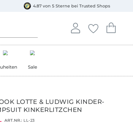
orkasse
4.87 von 5 Sterne bei Trusted Shops
In deinem Konto anmelden o
Du hast keine Artike
Du hast kein
Anmelden
Deine Favorite
Dein W
uheiten
Sale
OOK LOTTE & LUDWIG KINDER-
PSUIT KINKERLITZCHEN
ART.NR.:
LL-23