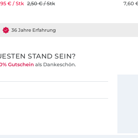
,95 € / Stk
2,50 € / Stk
7,60 €
erdet ihr bei
xakt berechnet
berraschungen.
36 Jahre Erfahrung
n uns
 so dass der
kt werden muss
ESTEN STAND SEIN?
0% Gutschein
als Dankeschön.