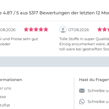
e 4.87 / 5 aus 5317 Bewertungen der letzten 12 Mo
.08.2026
07.08.2026
 und Preise sehr gut.
Tolle Stoffe in super Qualitä
wieder
Einzig anzumerken wäre, d
toll wäre bei gestreiften St
vielleicht längs- oder- quer
anzugeben. Mir ist es passie
ich nicht genug über die ...
ormationen
Hast du Frage
r uns
Schreibe u
sse
Schreibe 
toflat