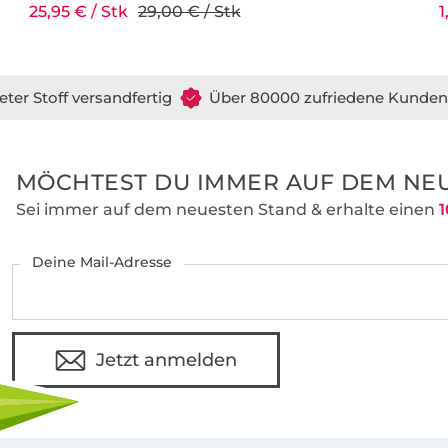
25,95 € / Stk
29,00 € / Stk
1
digitalisiert. Eingescannte Handschnitte w
uns nicht finden. Die Proportionen sind e
und auch bei den Größen gibt es keine Ü
eter Stoff versandfertig
Über 80000 zufriedene Kunden
Die Anleitungen und Schnitte werden vo
außerdem immer papiersparend angelegt,
Umwelt zuliebe möglichst wenig gedruc
MÖCHTEST DU IMMER AUF DEM NEU
und nur wenig Verschnitt anfällt.
Sei immer auf dem neuesten Stand & erhalte einen
1
Deine Mail-Adresse
Jetzt anmelden