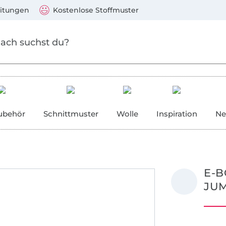
Zum Hauptinhalt springen
Weiter zur Suche
)
Visa, Mastercard, PayPal, Giropay, Kauf auf Rechnung, V
eitungen
Kostenlose Stoffmuster
ubehör
Schnittmuster
Wolle
Inspiration
Ne
E-B
JUM