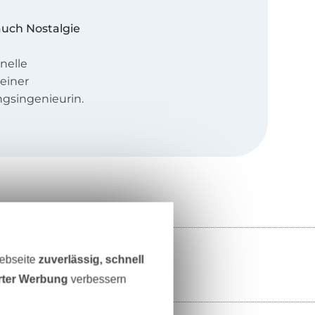
auch Nostalgie
nelle
einer
gsingenieurin.
ders, nicht zu
ndere Etwas
 und ihre coole
Webseite
zuverlässig, schnell
ungen wirken
erter Werbung
verbessern
mbinationen.
acht, wandelbar