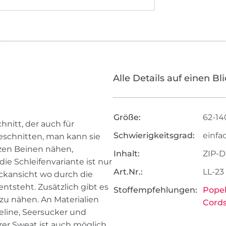
Alle Details auf einen Bl
Größe:
62-14
chnitt, der auch für
Schwierigkeitsgrad:
einfa
 geschnitten, man kann sie
zen Beinen nähen,
Inhalt:
ZIP-D
e Schleifenvariante ist nur
Art.Nr.:
LL-23
ückansicht wo durch die
entsteht. Zusätzlich gibt es
Stoffempfehlungen:
Popel
zu nähen. An Materialien
Cords
eline, Seersucker und
er Sweat ist auch möglich.