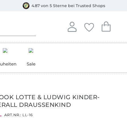
orkasse
4.87 von 5 Sterne bei Trusted Shops
In deinem Konto anmelden o
Du hast keine Artike
Du hast kein
Anmelden
Deine Favorite
Dein W
uheiten
Sale
OOK LOTTE & LUDWIG KINDER-
ERALL DRAUSSENKIND
ART.NR.:
LL-16