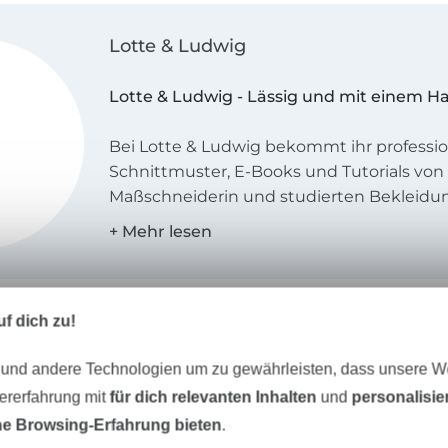
Lotte & Ludwig
Lotte & Ludwig - Lässig und mit einem H
Bei Lotte & Ludwig bekommt ihr professio
Schnittmuster, E-Books und Tutorials von 
Maßschneiderin und studierten Bekleidun
Unsere Kleidungsstücke sind ein wenig an
verspielt und stets lässig.
Unser Stil
f dich zu!
Unsere Kleidungsstücke haben das beso
 und andere Technologien um zu gewährleisten, dass unsere 
und glänzen durch einen Hauch Nostalgie
Lässigkeit.
zererfahrung mit
für dich relevanten Inhalten
und
personalisi
Unser Tipp: Das passt dazu
e Browsing-Erfahrung bieten
.
Die Kleidung soll durch ihre Schnittführ