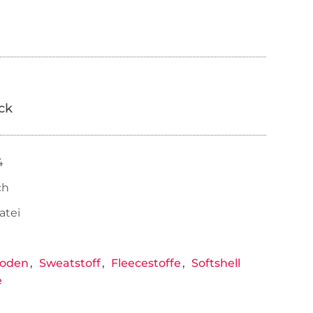
ick
4
ch
atei
loden
Sweatstoff
Fleecestoffe
Softshell
e