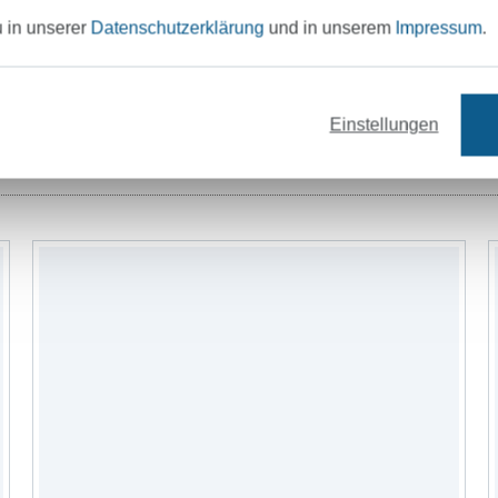
und nicht nur durch wilde Stoffmusterko
u in unserer
Datenschutzerklärung
und in unserem
Impressum
.
Die Schnittmuster sind praktisch, durchd
und immer wieder neu anwendbar. Sie sin
minimalistisch, so dass nur noch eine Nah
Einstellungen
werden muss, aber auch nicht verschnörk
Stoffe
Nähzubehör
mit unseren Schnittmustern nähen lernen,
kein blutiger Anfänger sein.
Mit unseren Anleitungen möchten wir Wis
dass die KundInnen auch über das Muster
verwenden können. Aus Liebe zum Hand
Das ist uns wichtig
Besonderen Wert legen wir auf die Profess
unserer Schnittmuster.