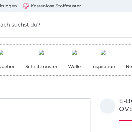
Zum Hauptinhalt springen
Weiter zur Suche
)
Visa, Mastercard, PayPal, Giropay, Kauf auf Rechnung, V
eitungen
Kostenlose Stoffmuster
ubehör
Schnittmuster
Wolle
Inspiration
Ne
E-B
OV