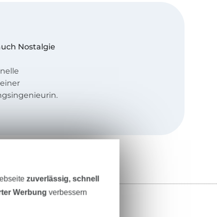
auch Nostalgie
nelle
einer
gsingenieurin.
ders, nicht zu
ndere Etwas
Webseite
zuverlässig, schnell
 und ihre coole
erter Werbung
verbessern
ungen wirken