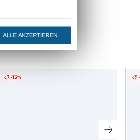
mbinationen.
acht, wandelbar
d nicht zu
t geschlossen
ALLE AKZEPTIEREN
elt. Man kann
 sollte aber
sen vermitteln,
-13%
 hinaus
werk!
ionalität