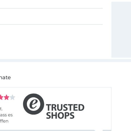
nate
t.
ass es
offen
gestreift