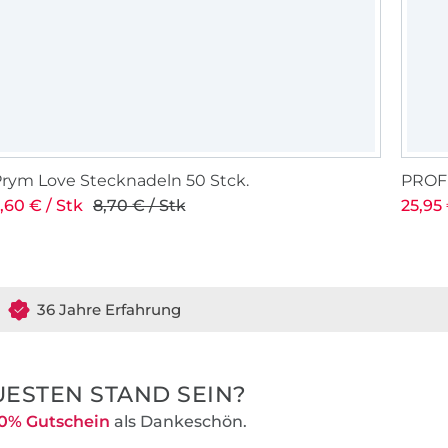
nen wir unseren
alität bieten.
tändlich
erdet ihr bei
xakt berechnet
berraschungen.
n uns
rym Love Stecknadeln 50 Stck.
PROFE
 so dass der
,60 € / Stk
8,70 € / Stk
25,95 
kt werden muss
36 Jahre Erfahrung
ESTEN STAND SEIN?
0% Gutschein
als Dankeschön.