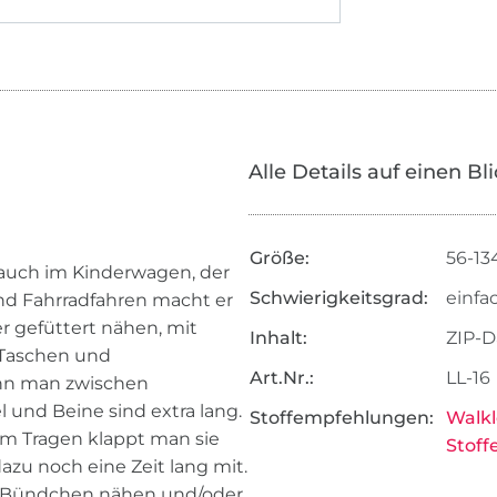
Alle Details auf einen Bl
Größe:
56-13
er auch im Kinderwagen, der
Schwierigkeitsgrad:
einfa
nd Fahrradfahren macht er
r gefüttert nähen, mit
Inhalt:
ZIP-D
 Taschen und
Art.Nr.:
LL-16
nn man zwischen
 und Beine sind extra lang.
Stoffempfehlungen:
Walk
m Tragen klappt man sie
Stoff
azu noch eine Zeit lang mit.
te Bündchen nähen und/oder