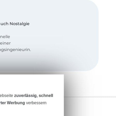
auch Nostalgie
nelle
einer
gsingenieurin.
ders, nicht zu
ndere Etwas
 und ihre coole
Webseite
zuverlässig, schnell
erter Werbung
verbessern
ungen wirken