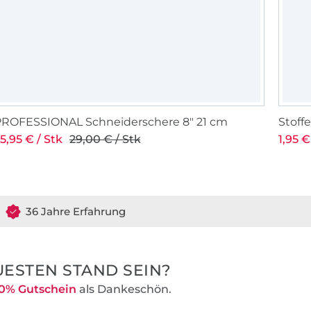
alität bieten.
tändlich
erdet ihr bei
xakt berechnet
berraschungen.
n uns
PROFESSIONAL Schneiderschere 8" 21 cm
Stof
 so dass der
5,95 € / Stk
29,00 € / Stk
1,95 €
kt werden muss
36 Jahre Erfahrung
ESTEN STAND SEIN?
0% Gutschein
als Dankeschön.