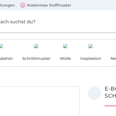
Zum Hauptinhalt springen
Weiter zur Suche
)
Visa, Mastercard, PayPal, Giropay, Kauf auf Rechnung, V
eitungen
Kostenlose Stoffmuster
ubehör
Schnittmuster
Wolle
Inspiration
Ne
E-B
SCH