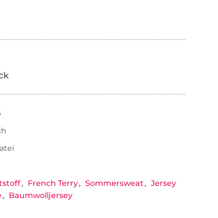
ick
6
ch
atei
stoff
French Terry
Sommersweat
Jersey
e
Baumwolljersey