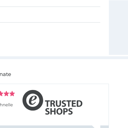
onate
hnelle