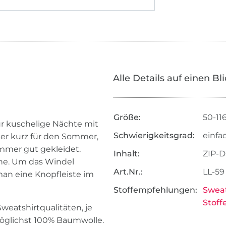
Alle Details auf einen Bl
Größe:
50-11
ür kuschelige Nächte mit
Schwierigkeitsgrad:
einfa
der kurz für den Sommer,
mmer gut gekleidet.
Inhalt:
ZIP-D
rne. Um das Windel
Art.Nr.:
LL-59
man eine Knopfleiste im
Stoffempfehlungen:
Sweat
Stoff
weatshirtqualitäten, je
möglichst 100% Baumwolle.