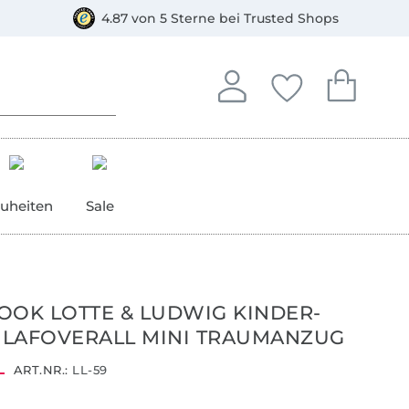
orkasse
4.87 von 5 Sterne bei Trusted Shops
In deinem Konto anmelden o
Du hast keine Artike
Du hast kein
Anmelden
Deine Favorite
Dein W
uheiten
Sale
OOK LOTTE & LUDWIG KINDER-
LAFOVERALL MINI TRAUMANZUG
ART.NR.:
LL-59