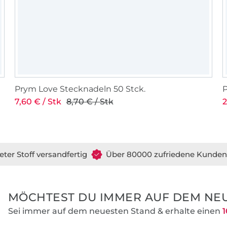
Kunden eine hohe und gleichbleibende Qu
Alle unsere Schnittmuster sind selbstvers
digitalisiert. Eingescannte Handschnitte w
uns nicht finden. Die Proportionen sind e
und auch bei den Größen gibt es keine Ü
Die Anleitungen und Schnitte werden vo
Prym Love Stecknadeln 50 Stck.
außerdem immer papiersparend angelegt,
7,60 € / Stk
8,70 € / Stk
2
Umwelt zuliebe möglichst wenig gedruc
und nur wenig Verschnitt anfällt.
eter Stoff versandfertig
Über 80000 zufriedene Kunden
MÖCHTEST DU IMMER AUF DEM NEU
Sei immer auf dem neuesten Stand & erhalte einen
1