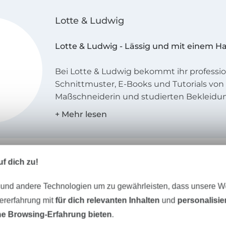
Lotte & Ludwig
Lotte & Ludwig - Lässig und mit einem H
Bei Lotte & Ludwig bekommt ihr professio
Schnittmuster, E-Books und Tutorials von 
Maßschneiderin und studierten Bekleidun
Unsere Kleidungsstücke sind ein wenig an
verspielt und stets lässig.
Unser Stil
f dich zu!
Unsere Kleidungsstücke haben das beso
und glänzen durch einen Hauch Nostalgie
 und andere Technologien um zu gewährleisten, dass unsere 
Lässigkeit.
zererfahrung mit
für dich relevanten Inhalten
und
personalisi
Unser Tipp: Das passt dazu
e Browsing-Erfahrung bieten
.
Die Kleidung soll durch ihre Schnittführ