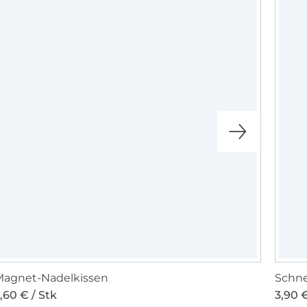
e sie mit uns
d gespannt!
Magnet-Nadelkissen
Schne
,60 € / Stk
3,90 €