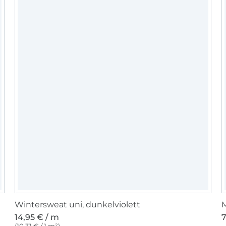
Wir freuen uns, deine Werke zu sehen, teil
und verlinke uns auf Social Media, wir sin
#machbarsbesteschnitte
Wintersweat uni, dunkelviolett
14,95 € / m
7