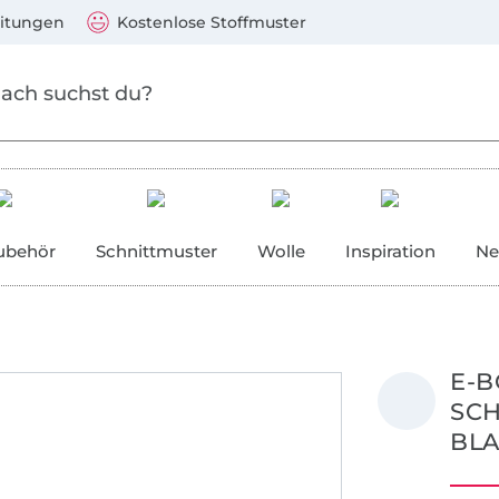
Zum Hauptinhalt springen
Weiter zur Suche
)
Visa, Mastercard, PayPal, Giropay, Kauf auf Rechnung, V
eitungen
Kostenlose Stoffmuster
ubehör
Schnittmuster
Wolle
Inspiration
Ne
E-B
SCH
BLA