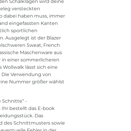
den Schalkragen wird deine
Beleg versteckten
 so dabei haben muss, immer
band eingefassten Kanten
lich sportlichen
n. Ausgelegt ist der Blazer
telschweren Sweat, French
klassische Maschenware aus
 in einer sommerlicheren
s Wollwalk lässt sich eine
n. Die Verwendung von
eine Nummer größer wählst
 Schnitte“ -
 Ihr bestellt das E-book
leidungsstück. Das
d des Schnittmusters sowie
eventuelle Fehler in der