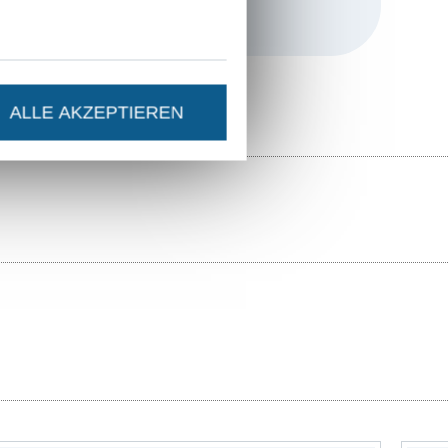
e Basis unserer
s oder unseren
r“, die dann
d optimiert
ALLE AKZEPTIEREN
en. Nähen statt
 als auch alte
tte ausführlich
ß am Nähen und
. Bisher gab es
t findet ihr hier
aß mit
 dass du
r dein eigenes
wir, in der