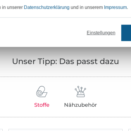
Passform, die in jede Garderobe passen. Di
u in unserer
Datenschutzerklärung
und in unserem
Impressum
.
Schnitte sind meist Lieblingsteile von un
Nähkursteilnehmern in „frau lotti’s MachBa
"
nach eigenen Wünschen abgewandelt un
Einstellungen
werden und so zu neuen Favoriten mutier
kaufen ist die Devise!
Die Schnitte sind sowohl für Näheinsteiger
Unser Tipp: Das passt dazu
Nähhasen geeignet. Wir erklären alle Schri
und liebevoll bebildert, so dass der Spa
ein tolles Ergebnis im Vordergrund stehen
unsere Schnitte nur als Papierschnitte, jetz
unsere E-Books. Wir wünschen dir viel Sp
„MachBar’s Besten Schnitten“ und hoffen,
Stoffe
Nähzubehör
genauso viel Freude dabei haben wirst, di
Lieblingsteil zu kreieren und zu nähen, wie 
MachBar.