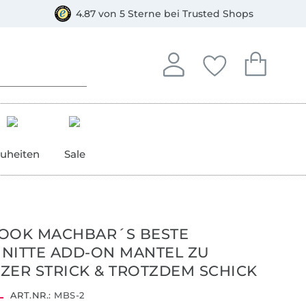
orkasse
4.87 von 5 Sterne bei Trusted Shops
In deinem Konto anmelden o
Du hast keine Artike
Du hast kein
Anmelden
Deine Favorite
Dein W
uheiten
Sale
OOK MACHBAR´S BESTE
NITTE ADD-ON MANTEL ZU
ZER STRICK & TROTZDEM SCHICK
ART.NR.:
MBS-2