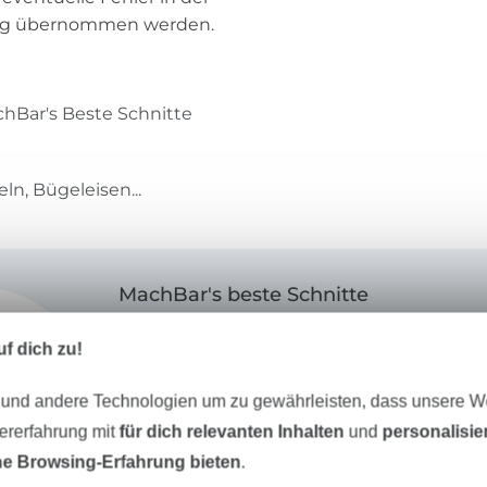
ung übernommen werden.
chBar's Beste Schnitte
ln, Bügeleisen...
MachBar's beste Schnitte
Hallo! Ich bin Christina, der Kopf hinter „frau
f dich zu!
grüßen“, Inhaberin von „frau lotti‘s MachB
 und andere Technologien um zu gewährleisten, dass unsere 
Schnittmusterserie „MachBar’s Beste Schn
zererfahrung mit
für dich relevanten Inhalten
und
personalisi
Unsere Schnittmusterserie „MachBar’s Be
e Browsing-Erfahrung bieten
.
steht für tolles Design und zeitlose Schnit