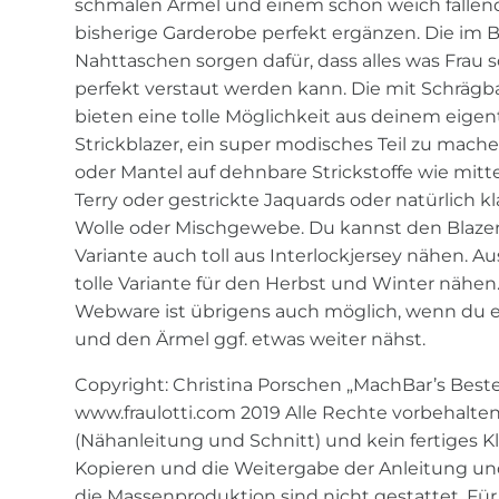
schmalen Ärmel und einem schön weich fallen
bisherige Garderobe perfekt ergänzen. Die im 
Nahttaschen sorgen dafür, dass alles was Frau
perfekt verstaut werden kann. Die mit Schräg
bieten eine tolle Möglichkeit aus deinem eigent
Strickblazer, ein super modisches Teil zu mache
oder Mantel auf dehnbare Strickstoffe wie mit
Terry oder gestrickte Jaquards oder natürlich 
Wolle oder Mischgewebe. Du kannst den Blazer
Variante auch toll aus Interlockjersey nähen. Au
tolle Variante für den Herbst und Winter nähe
Webware ist übrigens auch möglich, wenn du 
und den Ärmel ggf. etwas weiter nähst.
Copyright: Christina Porschen „MachBar’s Beste
www.fraulotti.com 2019 Alle Rechte vorbehalten
(Nähanleitung und Schnitt) und kein fertiges K
Kopieren und die Weitergabe der Anleitung un
die Massenproduktion sind nicht gestattet. Für 