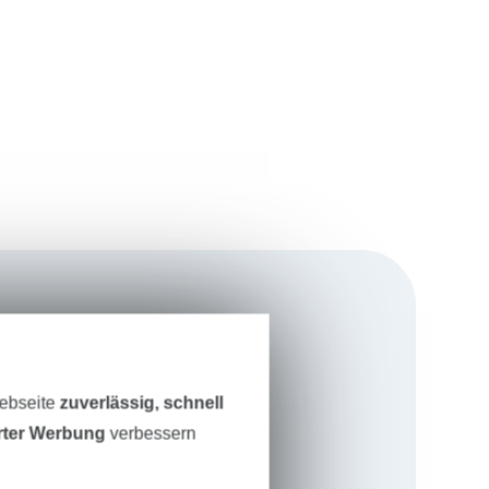
 lotti lässt
ar“ und der
Webseite
zuverlässig, schnell
itte“
erter Werbung
verbessern
ste Schnitte“
te mit perfekter