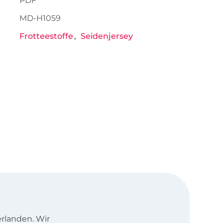
PDF
MD-H1059
Frotteestoffe
Seidenjersey
rlanden. Wir