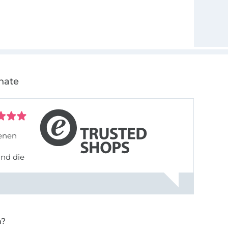
nate
denen
und die
n?