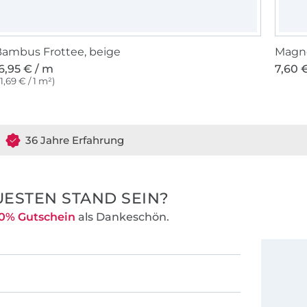
ambus Frottee, beige
Magne
6,95 € / m
7,60 €
11,69 € / 1 m²)
36 Jahre Erfahrung
ESTEN STAND SEIN?
0% Gutschein
als Dankeschön.