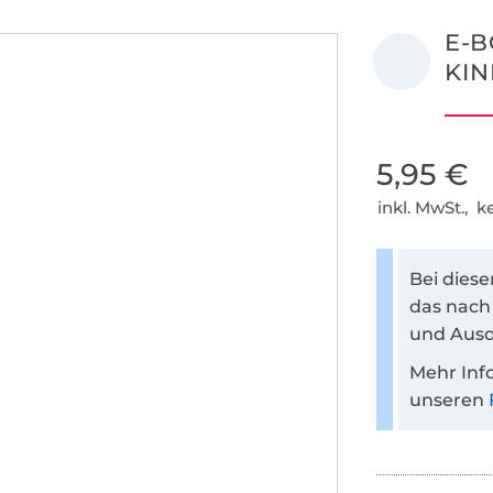
E-B
KIN
5,95 €
inkl. MwSt., 
Bei dies
das nach
und Ausd
Mehr Inf
unseren