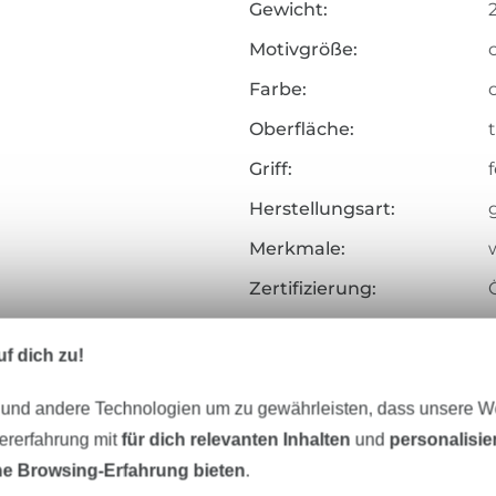
Gewicht:
Motivgröße:
Farbe:
Oberfläche:
Griff:
f
Herstellungsart:
Merkmale:
Zertifizierung:
Testinstitut:
f dich zu!
Zertifikatsnummer:
Art.Nr.:
 und andere Technologien um zu gewährleisten, dass unsere 
zererfahrung mit
für dich relevanten Inhalten
und
personalisi
Hersteller-Kontaktdaten
e Browsing-Erfahrung bieten
.