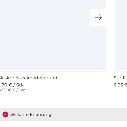
laskopfstecknadeln bunt
Stoff
,70 € / Stk
6,95 €
435,00 € / 1 kg)
36 Jahre Erfahrung