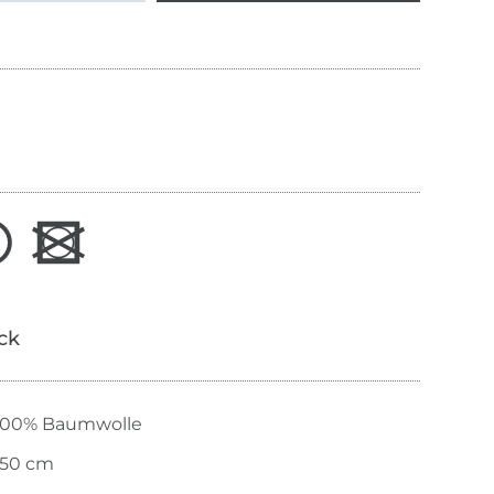
ick
100% Baumwolle
150 cm