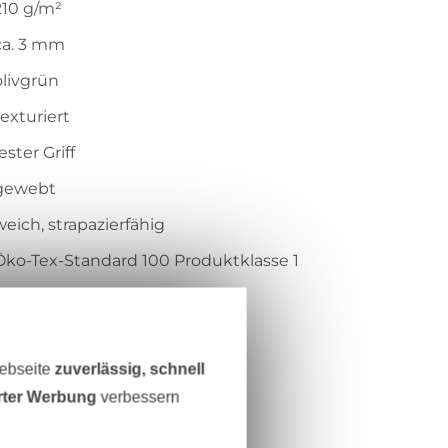
210 g/m²
ca. 3 mm
olivgrün
texturiert
ester Griff
gewebt
weich, strapazierfähig
Öko-Tex-Standard 100 Produktklasse 1
Centexbel
1909104
2904-027
Webseite
zuverlässig, schnell
erter Werbung
verbessern