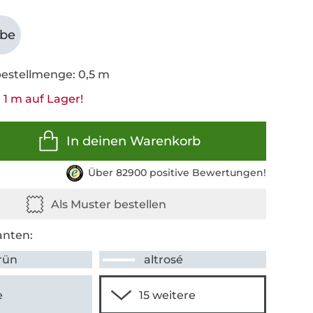
abe
estellmenge: 0,5 m
 1 m auf Lager!
In deinen Warenkorb
Über 82900 positive Bewertungen!
anten:
grün
altrosé
e