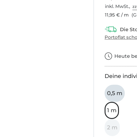
inkl. MwSt.,
zz
11,95 € / m
(G
Heute bes
Deine indiv
0,5 m
1 m
2 m