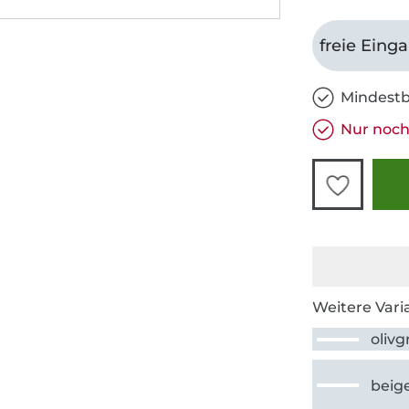
freie Eing
Mindestb
Nur noch
Weitere Vari
oliv
beig