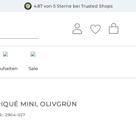
orkasse
4.87 von 5 Sterne bei Trusted Shops
In deinem Konto anmelden o
Du hast keine Artike
Du hast kein
Anmelden
Deine Favorite
Dein W
uheiten
Sale
IQUÉ MINI, OLIVGRÜN
.:
2904-027