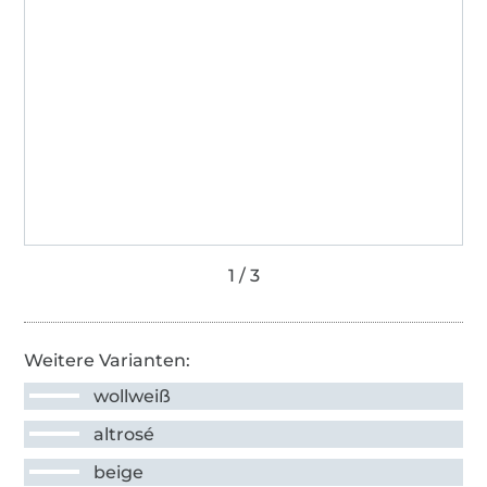
Weitere Varianten:
wollweiß
altrosé
beige