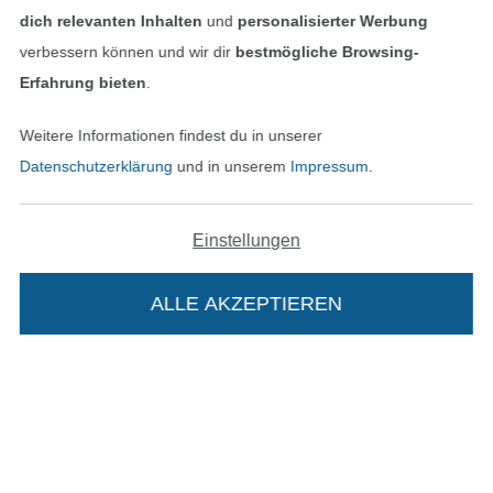
dich relevanten Inhalten
und
personalisierter Werbung
verbessern können und wir dir
bestmögliche Browsing-
Unsere Versandpartner
Erfahrung bieten
.
Weitere Informationen findest du in unserer
Datenschutzerklärung
und in unserem
Impressum
.
In den deutschen Shop wechseln (aktuell gewählt
Einstellungen
Impressum
ALLE AKZEPTIEREN
AGB
Datenschutz
Widerrufsrecht
Die Stoffe Hemmers Portoflat:
Kontakt