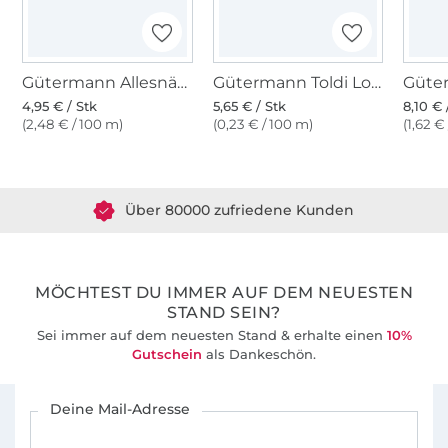
Gütermann Allesnäher (111) vanilleweiss
Gütermann Toldi Lock weiss
4,95 € / Stk
5,65 € / Stk
8,10 € 
(2,48 € / 100 m)
(0,23 € / 100 m)
(1,62 €
Über 1.8 Millionen Meter Stoff versandfertig
Über 80000 zufriedene Kunden
36 Jahre Erfahrung
MÖCHTEST DU IMMER AUF DEM NEUESTEN
STAND SEIN?
Sei immer auf dem neuesten Stand & erhalte einen
10%
Gutschein
als Dankeschön.
Für den Stoffe Hemmers Newsletter anmelden
Deine Mail-Adresse