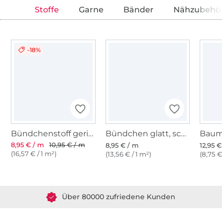
Stoffe
Garne
Bänder
Nähzubehö
-18%
Bündchenstoff gerippt schwarz
Bündchen glatt, schwarz
8,95 € / m
10,95 € / m
8,95 € / m
12,95 
(16,57 € / 1 m²)
(13,56 € / 1 m²)
(8,75 €
Über 1.8 Millionen Meter Stoff versandfertig
Über 80000 zufriedene Kunden
36 Jahre Erfahrung