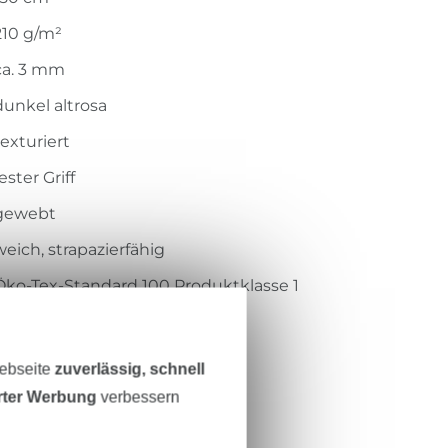
210 g/m²
ca. 3 mm
dunkel altrosa
texturiert
ester Griff
gewebt
weich, strapazierfähig
Öko-Tex-Standard 100 Produktklasse 1
Centexbel
1909104
Webseite
zuverlässig, schnell
2904-114
erter Werbung
verbessern