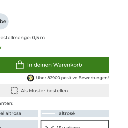
abe
estellmenge: 0,5 m
r
In deinen Warenkorb
Über 82900 positive Bewertungen!
anten:
l altrosa
altrosé
e