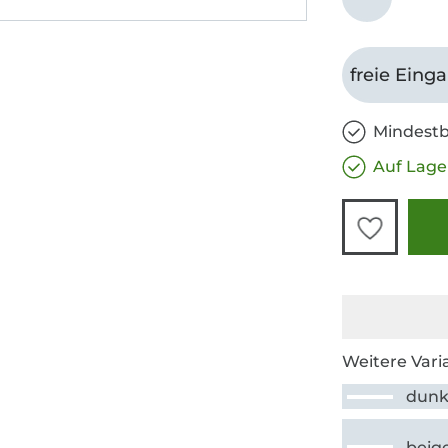
freie Eing
Mindestb
Auf Lage
Weitere Vari
dunke
beig