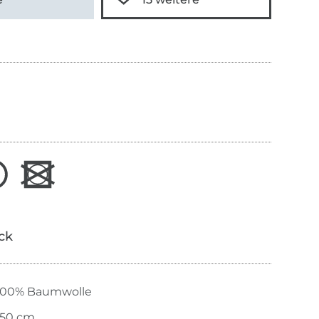
ick
100% Baumwolle
150 cm