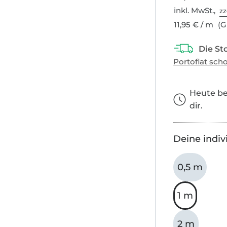
inkl. MwSt.,
zz
11,95 € / m
(G
Heute bes
dir.
Deine indiv
0,5 m
1 m
2 m