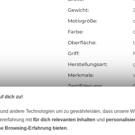
Gewicht:
Motivgröße:
Farbe:
Oberfläche:
Griff:
f
Herstellungsart:
Merkmale:
Zertifizierung:
Testinstitut:
f dich zu!
Zertifikatsnummer:
 und andere Technologien um zu gewährleisten, dass unsere 
Art.Nr.:
zererfahrung mit
für dich relevanten Inhalten
und
personalisi
e Browsing-Erfahrung bieten
.
Hersteller-Kontaktdaten