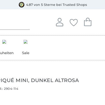
orkasse
4.87 von 5 Sterne bei Trusted Shops
In deinem Konto anmelden o
Du hast keine Artike
Du hast kein
Anmelden
Deine Favorite
Dein W
uheiten
Sale
IQUÉ MINI, DUNKEL ALTROSA
.:
2904-114