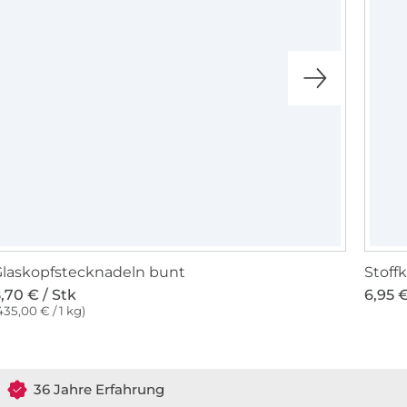
laskopfstecknadeln bunt
Stoff
,70 € / Stk
6,95 €
435,00 € / 1 kg)
36 Jahre Erfahrung