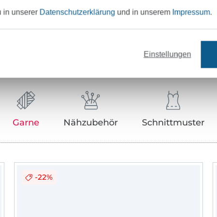
u in unserer
Datenschutzerklärung
und in unserem
Impressum
.
Unser Tipp: Das passt dazu
Einstellungen
Garne
Nähzubehör
Schnittmuster
-22%