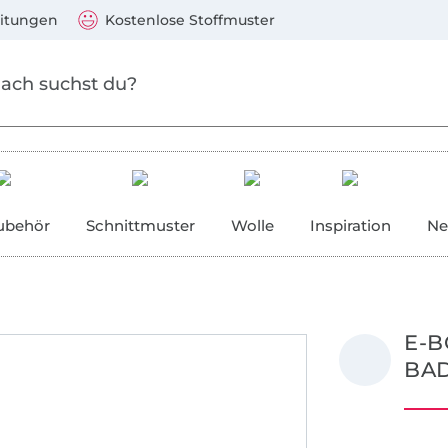
Zum Hauptinhalt springen
Weiter zur Suche
)
Visa, Mastercard, PayPal, Giropay, Kauf auf Rechnung, V
eitungen
Kostenlose Stoffmuster
ubehör
Schnittmuster
Wolle
Inspiration
Ne
E-B
BA