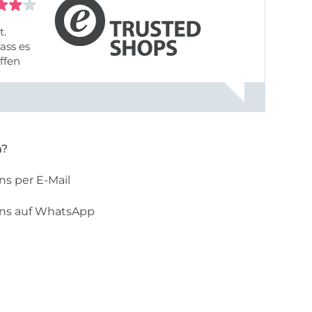
t.
ass es
offen
gestreift
rt, dass
n?
ns per E-Mail
uns auf WhatsApp