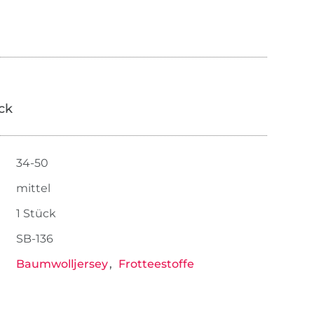
ick
34-50
mittel
1 Stück
SB-136
Baumwolljersey
Frotteestoffe