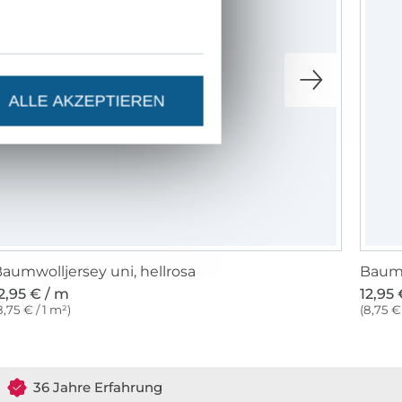
ALLE AKZEPTIEREN
aumwolljersey uni, hellrosa
Baumw
2,95 € / m
12,95 
8,75 € / 1 m²)
(8,75 € 
36 Jahre Erfahrung