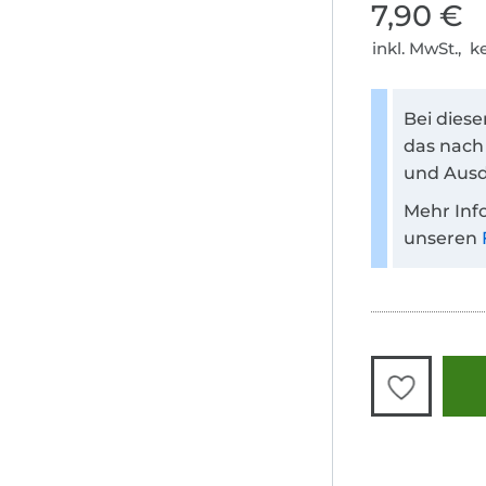
7,90 €
inkl. MwSt., 
Bei dies
das nach
und Ausd
Mehr Inf
unseren