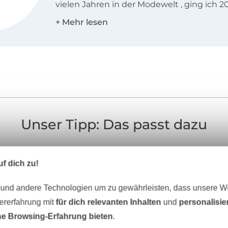
vielen Jahren in der Modewelt , ging ich 2
Schnittmacher GbR den großen Schritt in
Selbstständigkeit, einige Jahre später folg
Schnittmuster Berlin. Ich liebe Kleidung, d
selbstverständlich ist, aber nicht langweilig
Größen eine gute Passform bietet und i
besonderen Detail überrascht.
Die Ebooks zum Download beinhalten in d
Größen 34-50, eine bebilderte Nähanleit
Unser Tipp: Das passt dazu
A0 Schnitt, den du dir in einem Copysho
kannst.
f dich zu!
Ich freue mich über dein Interesse und wü
Spaß beim Nähen!
 und andere Technologien um zu gewährleisten, dass unsere 
zererfahrung mit
für dich relevanten Inhalten
und
personalisi
e Browsing-Erfahrung bieten
.