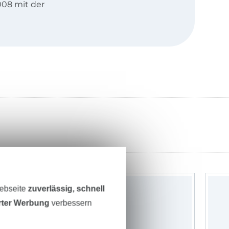
008 mit der
 die
te
ie
, die über alle
mmer mit einem
er Regel die
ung und einen
p ausdrucken
nschen dir viel
Webseite
zuverlässig, schnell
erter Werbung
verbessern