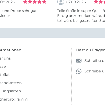
.08.2026
07.08.2026
 und Preise sehr gut.
Tolle Stoffe in super Qualitä
wieder
Einzig anzumerken wäre, d
toll wäre bei gestreiften St
vielleicht längs- oder- quer
anzugeben. Mir ist es passie
ich nicht genug über die ...
ormationen
Hast du Frage
r uns
Schreibe u
sse
Schreibe 
toflat
sandkosten
lungsarten
rtnerprogramm