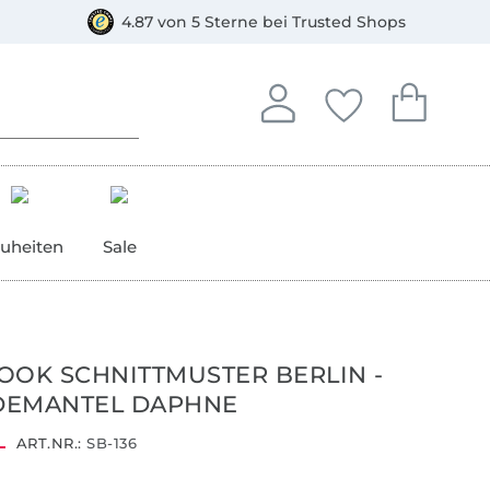
orkasse
4.87 von 5 Sterne bei Trusted Shops
In deinem Konto anmelden o
Du hast keine Artike
Du hast kein
Anmelden
Deine Favorite
Dein W
uheiten
Sale
OOK SCHNITTMUSTER BERLIN -
DEMANTEL DAPHNE
ART.NR.:
SB-136