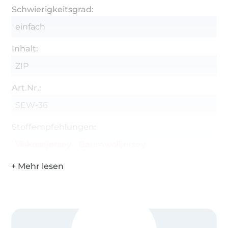
Schwierigkeitsgrad:
einfach
Inhalt:
ZIP
Art.Nr.:
SEW-36
Stoffempfehlungen:
Viskosejersey
Baumwolljersey