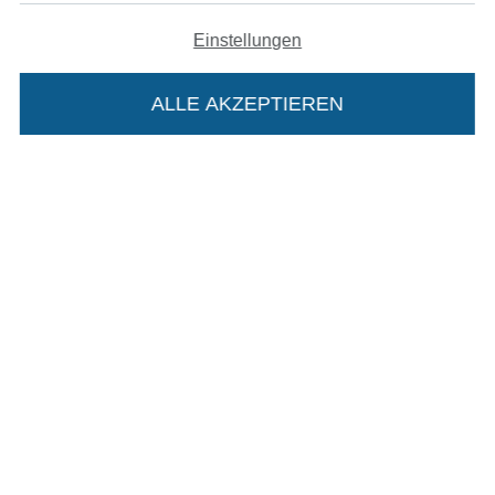
AGB
Einstellungen
Datenschutz
ALLE AKZEPTIEREN
In deinen Warenkorb
Widerrufsrecht
Kontakt
Bestellung widerrufen
Finde mehr Inspiration