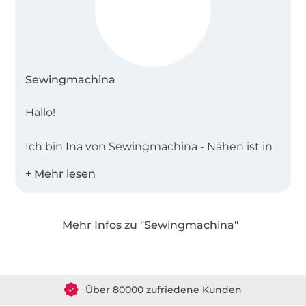
Sewingmachina
Hallo!
Ich bin Ina von Sewingmachina - Nähen ist in
meiner Familie Tradition und so habe ich
schon mit 13 Jahren begonnen zu nähen. Ich
wollte immer die neueste Mode haben, aber
glücklicherweise haben meine Eltern mir die
Mehr Infos zu "Sewingmachina"
nicht (immer) gekauft. So lag es nahe, dass ich
mir die coolen Kleider einfach selbst genäht
Über 1.8 Millionen Meter Stoff versandfertig
habe – und das mache ich voller Leidenschaft
Über 80000 zufriedene Kunden
bis heute so.