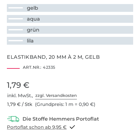
gelb
aqua
grün
lila
ELASTIKBAND, 20 MM À 2 M, GELB
ART.NR.:
42335
1,79 €
inkl. MwSt.,
zzgl. Versandkosten
1,79 € / Stk
(Grundpreis: 1 m = 0,90 €)
Portoflat schon ab 9,95 €