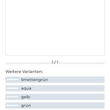
Weitere Varianten:
limettengrün
aqua
gelb
grün