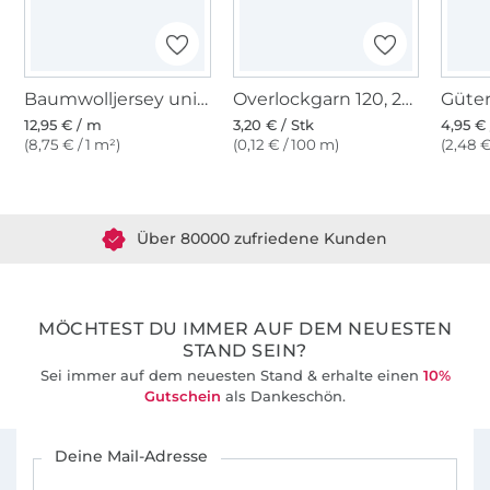
Baumwolljersey uni, hellgrün
Overlockgarn 120, 2740 m, limette
12,95 € / m
3,20 € / Stk
4,95 € 
(8,75 € / 1 m²)
(0,12 € / 100 m)
(2,48 €
Über 1.8 Millionen Meter Stoff versandfertig
Über 80000 zufriedene Kunden
36 Jahre Erfahrung
MÖCHTEST DU IMMER AUF DEM NEUESTEN
STAND SEIN?
Sei immer auf dem neuesten Stand & erhalte einen
10%
Gutschein
als Dankeschön.
Für den Stoffe Hemmers Newsletter anmelden
Deine Mail-Adresse