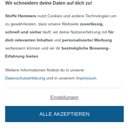
Wir schneidern deine Daten auf dich zu!
Kontakt
Stoffe Hemmers
nutzt Cookies und andere Technologien um
Bestellung widerrufen
zu gewährleisten, dass unsere Webseite
zuverlässig,
schnell und sicher
läuft; wir deine Nutzererfahrung mit
für
dich relevanten Inhalten
und
personalisierter Werbung
Finde mehr Inspiration
verbessern können und wir dir
bestmögliche Browsing-
Erfahrung bieten
.
Weitere Informationen findest du in unserer
Datenschutzerklärung
und in unserem
Impressum
.
Einstellungen
ALLE AKZEPTIEREN
In den niederländischen Sh
In den französisch
Nederlands
Français
(France)