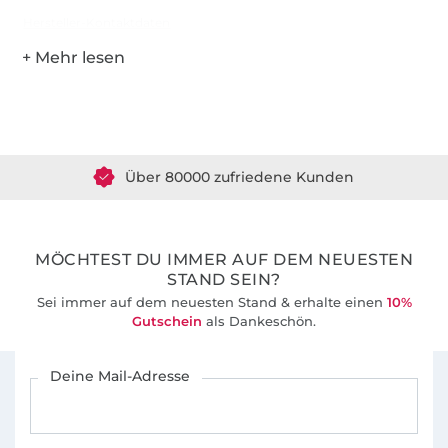
Hersteller-Kontaktdaten
Über 1.8 Millionen Meter Stoff versandfertig
Über 80000 zufriedene Kunden
36 Jahre Erfahrung
MÖCHTEST DU IMMER AUF DEM NEUESTEN
STAND SEIN?
Sei immer auf dem neuesten Stand & erhalte einen
10%
Gutschein
als Dankeschön.
Für den Stoffe Hemmers Newsletter anmelden
Deine Mail-Adresse