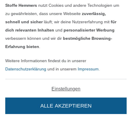
Stoffe Hemmers
nutzt Cookies und andere Technologien um
zu gewährleisten, dass unsere Webseite
zuverlässig,
Finde mehr Inspiration
schnell und sicher
läuft; wir deine Nutzererfahrung mit
für
dich relevanten Inhalten
und
personalisierter Werbung
verbessern können und wir dir
bestmögliche Browsing-
Erfahrung bieten
.
Weitere Informationen findest du in unserer
Datenschutzerklärung
und in unserem
Impressum
.
Einstellungen
In den niederländischen Sh
In den französisch
Nederlands
Français
(France)
ALLE AKZEPTIEREN
Deutsch
Alle Preise inkl. der gesetzl. MwSt.
Die durchgestrichenen Preise entsprechen dem