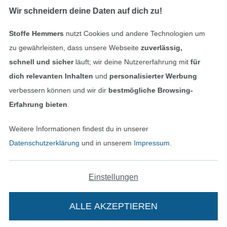
Wir schneidern deine Daten auf dich zu!
Bestellung widerrufen
Stoffe Hemmers
nutzt Cookies und andere Technologien um
zu gewährleisten, dass unsere Webseite
zuverlässig,
Finde mehr Inspiration
schnell und sicher
läuft; wir deine Nutzererfahrung mit
für
dich relevanten Inhalten
und
personalisierter Werbung
verbessern können und wir dir
bestmögliche Browsing-
Erfahrung bieten
.
Weitere Informationen findest du in unserer
Datenschutzerklärung
und in unserem
Impressum
.
Einstellungen
In den niederländischen Sh
In den französisch
Nederlands
Français
(France)
ALLE AKZEPTIEREN
Deutsch