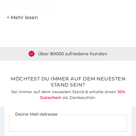
Hersteller-Kontaktdaten
Über 1.8 Millionen Meter Stoff versandfertig
Über 80000 zufriedene Kunden
36 Jahre Erfahrung
MÖCHTEST DU IMMER AUF DEM NEUESTEN
STAND SEIN?
Sei immer auf dem neuesten Stand & erhalte einen
10%
Gutschein
als Dankeschön.
Für den Stoffe Hemmers Newsletter anmelden
Deine Mail-Adresse