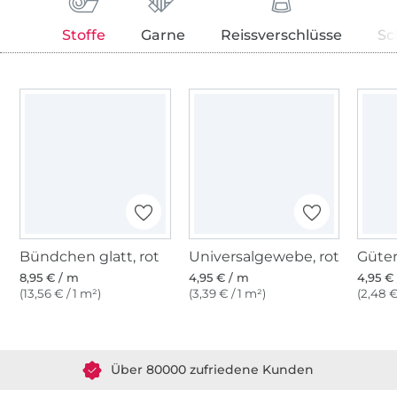
Stoffe
Garne
Reissverschlüsse
Sc
Bündchen glatt, rot
Universalgewebe, rot
8,95 € / m
4,95 € / m
4,95 € 
(13,56 € / 1 m²)
(3,39 € / 1 m²)
(2,48 €
Über 1.8 Millionen Meter Stoff versandfertig
Über 80000 zufriedene Kunden