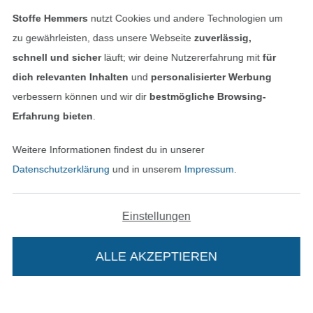
Stoffe Hemmers
nutzt Cookies und andere Technologien um
zu gewährleisten, dass unsere Webseite
zuverlässig,
schnell und sicher
läuft; wir deine Nutzererfahrung mit
für
dich relevanten Inhalten
und
personalisierter Werbung
verbessern können und wir dir
bestmögliche Browsing-
Erfahrung bieten
.
Weitere Informationen findest du in unserer
In den niederländischen Sh
In den französisch
Nederlands
Français
Datenschutzerklärung
und in unserem
Impressum
.
(France)
Deutsch
Einstellungen
Alle Preise inkl. der gesetzl. MwSt.
Die durchgestrichenen Preise entsprechen dem
bisherigen Preis bei Stoffe Hemmers.
ALLE AKZEPTIEREN