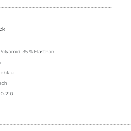
ick
Polyamid, 35 % Elasthan
m
neblau
isch
0-210