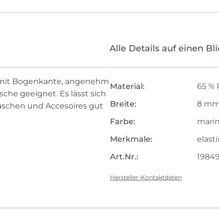
Alle Details auf einen Bl
 mit Bogenkante, angenehm
Material:
65 % 
che geeignet. Es lässt sich
Breite:
8 m
 Taschen und Accesoires gut
Farbe:
mari
Merkmale:
elast
Art.Nr.:
19849
Hersteller-Kontaktdaten