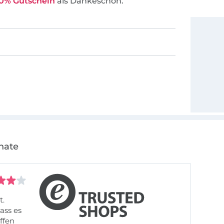
0% Gutschein
als Dankeschön.
nate
t.
ass es
offen