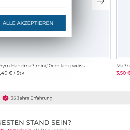
ALLE AKZEPTIEREN
Prym Handmaß mini,10cm lang weiss
Maßba
,40 € / Stk
3,50 €
36 Jahre Erfahrung
ESTEN STAND SEIN?