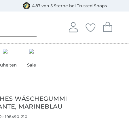
orkasse
4.87 von 5 Sterne bei Trusted Shops
In deinem Konto anmelden o
Du hast keine Artike
Du hast kein
Anmelden
Deine Favorite
Dein W
uheiten
Sale
CHES WÄSCHEGUMMI
NTE, MARINEBLAU
.:
198490-210