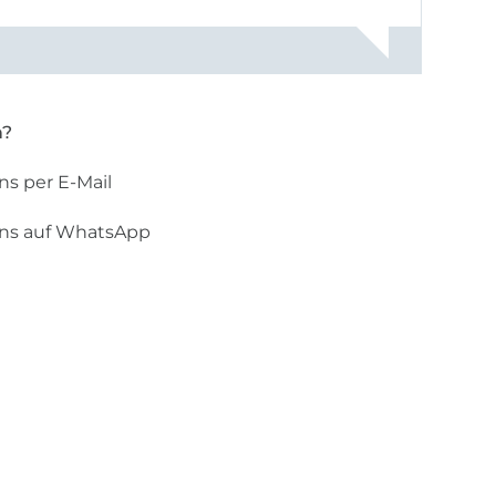
gestreift
rt, dass
n?
ns per E-Mail
uns auf WhatsApp