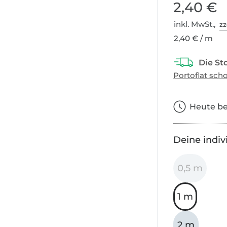
2,40 €
inkl. MwSt.,
zz
2,40 € / m
Heute bes
Deine indiv
0,5 m
1 m
2 m