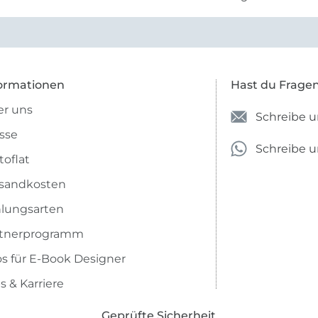
vielleicht längs- oder- quer
anzugeben. Mir ist es passie
ich nicht genug über die ...
ormationen
Hast du Frage
r uns
Schreibe u
sse
Schreibe 
toflat
sandkosten
lungsarten
rtnerprogramm
os für E-Book Designer
s & Karriere
Geprüfte Sicherheit