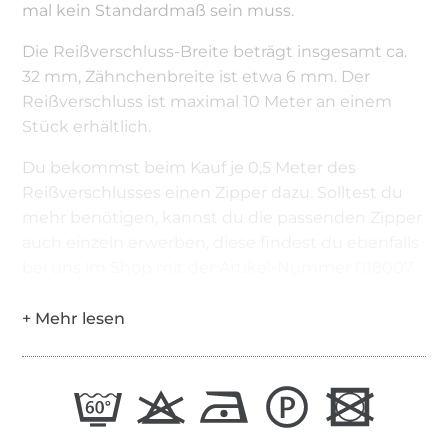
mal kein Standardmaß sein muss.
Die Reißverschluss-Breite beträgt insgesamt ca.
32 mm, Zähnchenbreite ist etwa 6 mm. Der
Reißverschluss ist maximal 10 Meter an einem
Stück erhältlich.
Du bekommst beim Kauf je 0,5 Meter des
Reißverschlusses einen Zipper dazu. Solltest du
mehr benötigen, kannst du die passenden Zipper
auch einzeln erwerben, diese findest du ebenfalls
bei uns im Shop mit der Artikel-Nummer 018007.