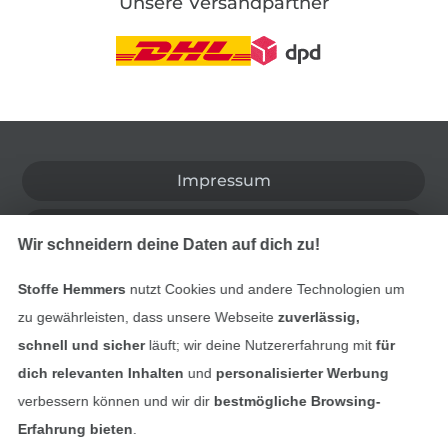
Unsere Versandpartner
In den deutschen Shop wechseln (aktuell gewählt
Impressum
AGB
Wir schneidern deine Daten auf dich zu!
Datenschutz
Stoffe Hemmers
nutzt Cookies und andere Technologien um
zu gewährleisten, dass unsere Webseite
zuverlässig,
Widerrufsrecht
schnell und sicher
läuft; wir deine Nutzererfahrung mit
für
Kontakt
dich relevanten Inhalten
und
personalisierter Werbung
verbessern können und wir dir
bestmögliche Browsing-
Bestellung widerrufen
Erfahrung bieten
.