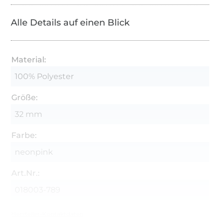
Alle Details auf einen Blick
Material:
100% Polyester
Größe:
32 mm
Farbe:
neonpink
Art.Nr.:
018003-789
Hersteller-Kontaktdaten