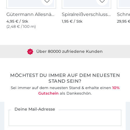
Gütermann Allesnäher (728) neonpink
Spiralreißverschluss Schieber, silber
4,95 € / Stk
1,95 € / Stk
29,95 €
(2,48 € / 100 m)
Über 1.8 Millionen Meter Stoff versandfertig
Über 80000 zufriedene Kunden
36 Jahre Erfahrung
MÖCHTEST DU IMMER AUF DEM NEUESTEN
STAND SEIN?
Sei immer auf dem neuesten Stand & erhalte einen
10%
Gutschein
als Dankeschön.
Für den Stoffe Hemmers Newsletter anmelden
Deine Mail-Adresse