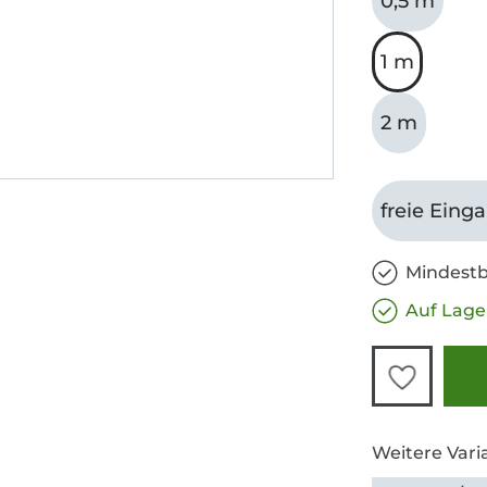
0,5 m
1 m
2 m
freie Eing
Mindestb
Auf Lage
Weitere Vari