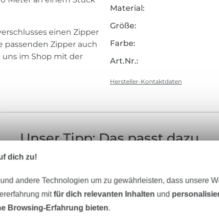
Material:
Größe:
erschlusses einen Zipper
Farbe:
ie passenden Zipper auch
i uns im Shop mit der
Art.Nr.:
Hersteller-Kontaktdaten
Unser Tipp: Das passt dazu
f dich zu!
 und andere Technologien um zu gewährleisten, dass unsere 
zererfahrung mit
für dich relevanten Inhalten
und
personalisi
e Browsing-Erfahrung bieten
.
Reissverschlüsse
Nähzubehör
Schni