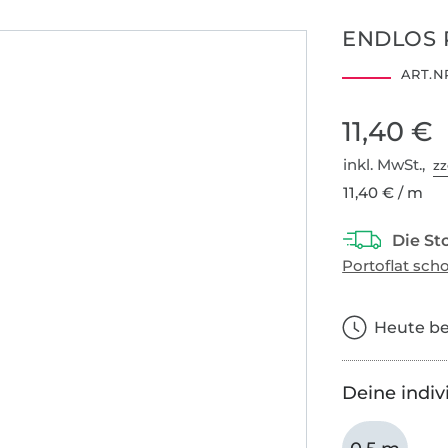
ENDLOS 
ART.NR
11,40 €
inkl. MwSt.,
zz
11,40 € / m
Heute bes
Deine indiv