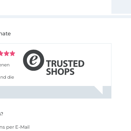
nate
denen
und die
n?
ns per E-Mail