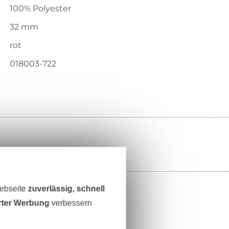
100% Polyester
32 mm
rot
018003-722
Webseite
zuverlässig, schnell
erter Werbung
verbessern
ttmuster