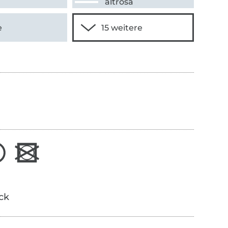
altrosa
e
ick