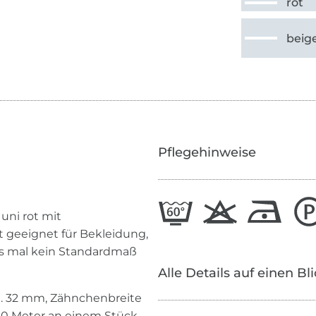
rot
beig
Pflegehinweise
 uni rot mit
ut geeignet für Bekleidung,
es mal kein Standardmaß
Alle Details auf einen Bl
a. 32 mm, Zähnchenbreite
 10 Meter an einem Stück