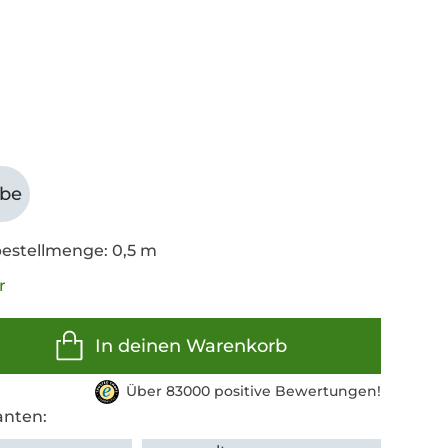
abe
estellmenge: 0,5 m
r
In deinen Warenkorb
Über 83000 positive Bewertungen!
anten: