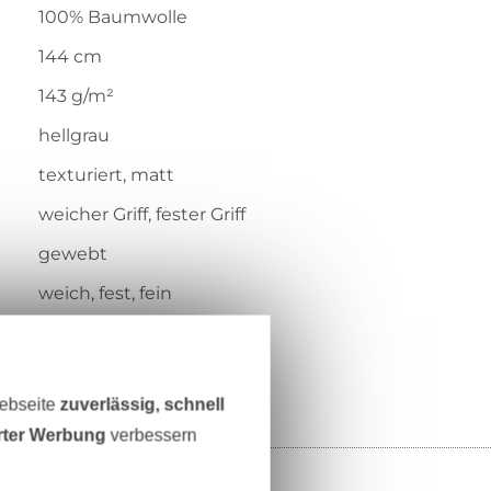
100% Baumwolle
144 cm
143 g/m²
hellgrau
texturiert, matt
weicher Griff, fester Griff
gewebt
weich, fest, fein
200.233-4002
Webseite
zuverlässig, schnell
erter Werbung
verbessern