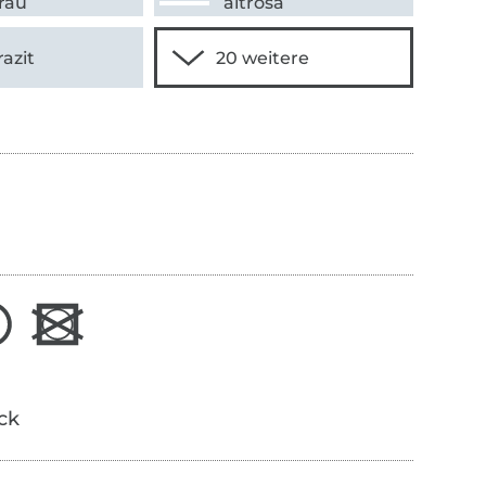
grau
altrosa
azit
ick