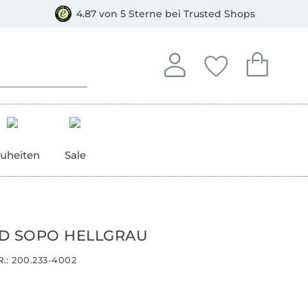
orkasse
4.87 von 5 Sterne bei Trusted Shops
In deinem Konto anmelden o
Du hast keine Artike
Du hast kein
Anmelden
Deine Favorite
Dein W
uheiten
Sale
D SOPO HELLGRAU
.:
200.233-4002