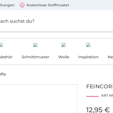
Zum Hauptinhalt springen
Weiter zur Suche
)
Visa, Mastercard, PayPal, Giropay, Kauf auf Rechnung, V
eitungen
Kostenlose Stoffmuster
ubehör
Schnittmuster
Wolle
Inspiration
Ne
ffe
FEINCOR
ART.NR
12,95 €