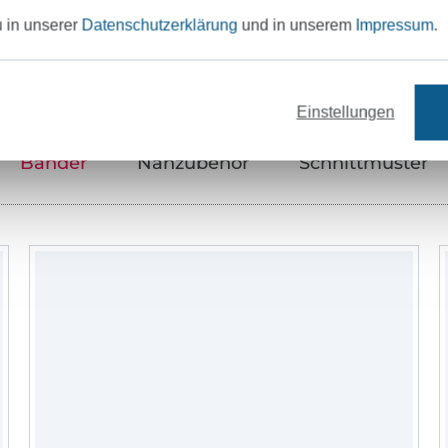
Unser Tipp: Das passt dazu
u in unserer
Datenschutzerklärung
und in unserem
Impressum
.
Einstellungen
Bänder
Nähzubehör
Schnittmuster