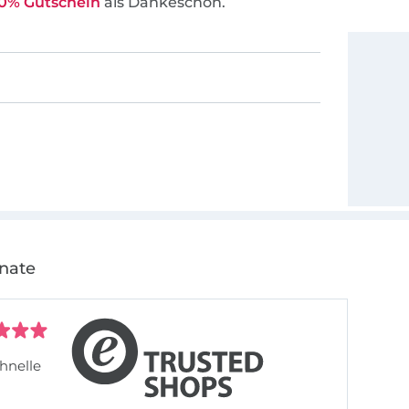
0% Gutschein
als Dankeschön.
onate
hnelle