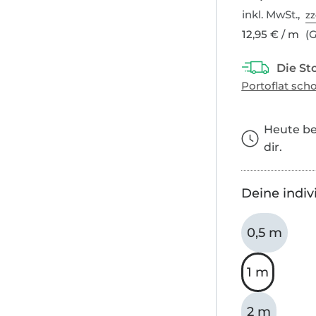
inkl. MwSt.,
zz
12,95 € / m
(G
Heute bes
dir.
Deine indiv
0,5 m
1 m
2 m