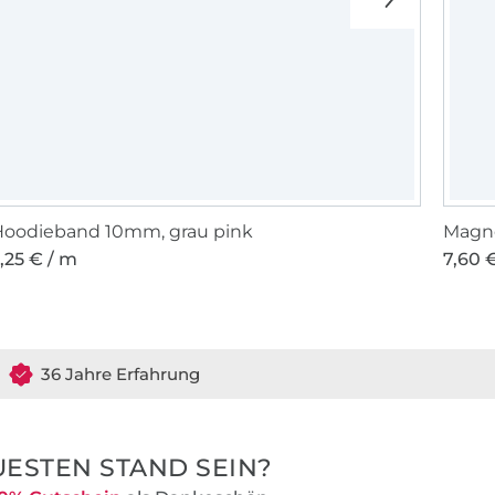
Hoodieband 10mm, grau pink
Magne
,25 € / m
7,60 €
36 Jahre Erfahrung
ESTEN STAND SEIN?