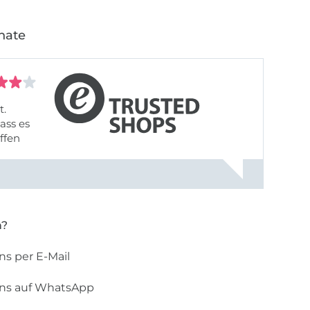
nate
t.
ass es
offen
gestreift
rt, dass
n?
ns per E-Mail
uns auf WhatsApp