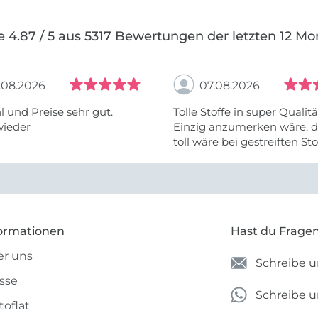
e 4.87 / 5 aus 5317 Bewertungen der letzten 12 Mo
.08.2026
07.08.2026
 und Preise sehr gut.
Tolle Stoffe in super Qualitä
wieder
Einzig anzumerken wäre, d
toll wäre bei gestreiften St
vielleicht längs- oder- quer
anzugeben. Mir ist es passie
ich nicht genug über die ...
ormationen
Hast du Frage
r uns
Schreibe u
sse
Schreibe 
toflat