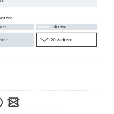
s.
anten:
arz
altrosa
azit