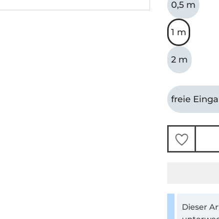
0,5 m
1 m
2 m
freie Eing
Dieser Ar