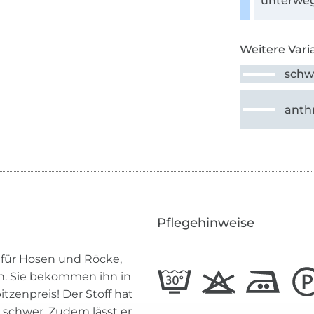
unterweg
Weitere Vari
schw
anthr
Pflegehinweise
l für Hosen und Röcke,
en. Sie bekommen ihn in
zenpreis! Der Stoff hat
u schwer. Zudem lässt er