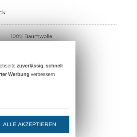
ick
100% Baumwolle
144 cm
143 g/m²
Webseite
zuverlässig, schnell
schwarz
erter Werbung
verbessern
texturiert, matt
weicher Griff, fester Griff
gewebt
weich, fest, fein
ALLE AKZEPTIEREN
505.321-1005