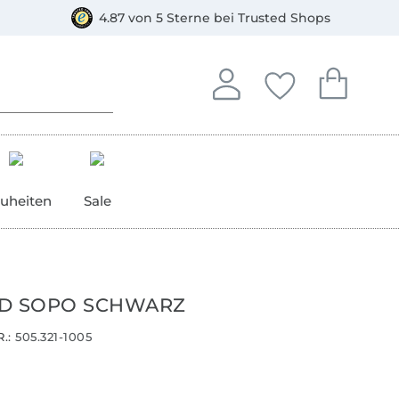
orkasse
4.87 von 5 Sterne bei Trusted Shops
In deinem Konto anmelden o
Du hast keine Artike
Du hast kein
Anmelden
Deine Favorite
Dein W
uheiten
Sale
D SOPO SCHWARZ
.:
505.321-1005