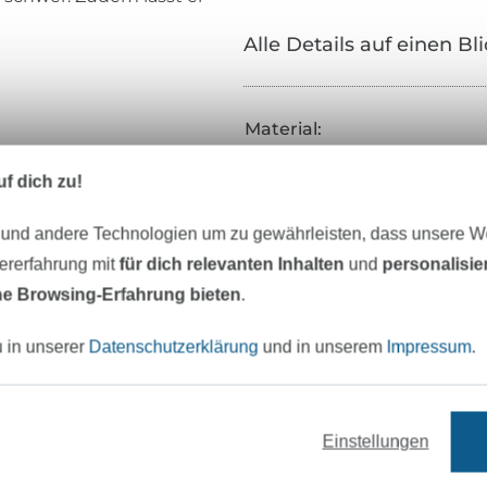
Alle Details auf einen Bl
Material:
Breite:
f dich zu!
Gewicht:
 und andere Technologien um zu gewährleisten, dass unsere 
Farbe:
zererfahrung mit
für dich relevanten Inhalten
und
personalisi
Oberfläche:
e Browsing-Erfahrung bieten
.
Griff:
u in unserer
Datenschutzerklärung
und in unserem
Impressum
.
Herstellungsart:
Merkmale:
Art.Nr.:
Einstellungen