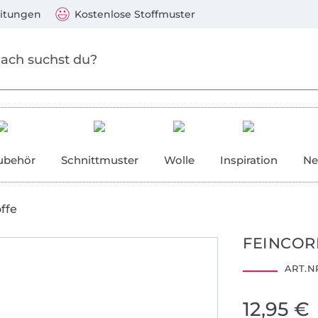
Zum Hauptinhalt springen
Weiter zur Suche
)
Visa, Mastercard, PayPal, Giropay, Kauf auf Rechnung, V
eitungen
Kostenlose Stoffmuster
ubehör
Schnittmuster
Wolle
Inspiration
Ne
ffe
FEINCOR
ART.NR
12,95 €