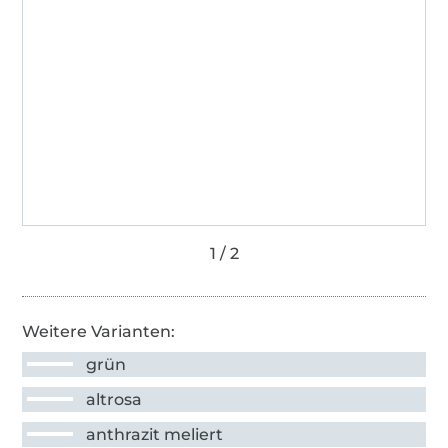
Weitere Varianten:
grün
altrosa
anthrazit meliert