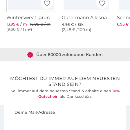
Wintersweat, grün
Gütermann Allesnäher (915) mittelgrün
13,95 € / m
16,95 € / m
6,95 € 
4,95 € / Stk
(9,30 € / 1 m²)
(2,48 € / 100 m)
Über 1.8 Millionen Meter Stoff versandfertig
Über 80000 zufriedene Kunden
36 Jahre Erfahrung
MÖCHTEST DU IMMER AUF DEM NEUESTEN
STAND SEIN?
Sei immer auf dem neuesten Stand & erhalte einen
10%
Gutschein
als Dankeschön.
Für den Stoffe Hemmers Newsletter anmelden
Deine Mail-Adresse