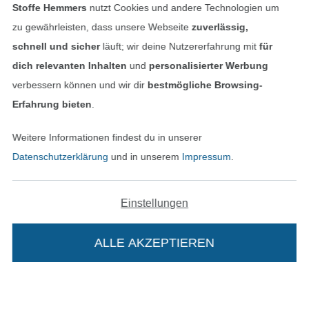
Stoffe Hemmers
nutzt Cookies und andere Technologien um
zu gewährleisten, dass unsere Webseite
zuverlässig,
Unsere Versandpartner
schnell und sicher
läuft; wir deine Nutzererfahrung mit
für
dich relevanten Inhalten
und
personalisierter Werbung
verbessern können und wir dir
bestmögliche Browsing-
Erfahrung bieten
.
In den deutschen Shop wechseln (aktuell gewählt
Weitere Informationen findest du in unserer
Datenschutzerklärung
und in unserem
Impressum
.
Impressum
AGB
Einstellungen
Datenschutz
ALLE AKZEPTIEREN
Widerrufsrecht
Kontakt