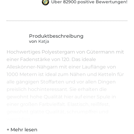
Über 82900 positive Bewertungen!
von
Katja
Hochwertiges Polyestergarn von Gütermann mit
einer Fadenstärke von 120. Das ideale
Alleskönner-Nähgarn mit einer Lauflänge von
1000 Metern ist ideal zum Nähen und Ketteln für
alle gängigen Stoffarten und vor allen Dingen
preislich hochinteressant. Sie erhalten die
gewohnt hohe Qualität hier auf einer Spule in
einer großen Farbvielfalt. Elastisch, reißfest,
gewohnt glatte Qualität, schrumpffrei und
waschfest.