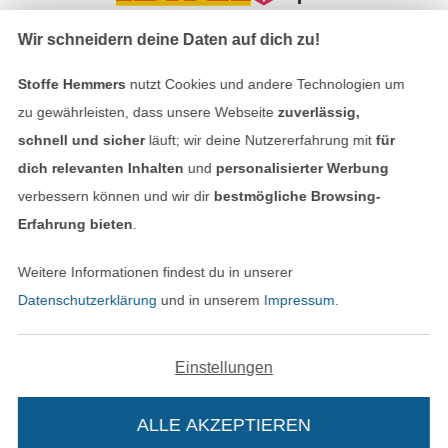
Wir schneidern deine Daten auf dich zu!
In den deutschen Shop wechseln (aktuell gewählt
Stoffe Hemmers
nutzt Cookies und andere Technologien um
zu gewährleisten, dass unsere Webseite
zuverlässig,
Impressum
schnell und sicher
läuft; wir deine Nutzererfahrung mit
für
AGB
dich relevanten Inhalten
und
personalisierter Werbung
verbessern können und wir dir
bestmögliche Browsing-
Datenschutz
Erfahrung bieten
.
Widerrufsrecht
Weitere Informationen findest du in unserer
Datenschutzerklärung
und in unserem
Impressum
.
Kontakt
Einstellungen
Bestellung widerrufen
ALLE AKZEPTIEREN