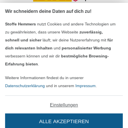
Wir schneidern deine Daten auf dich zu!
In den deutschen Shop wechseln (aktuell gewählt
Stoffe Hemmers
nutzt Cookies und andere Technologien um
zu gewährleisten, dass unsere Webseite
zuverlässig,
Impressum
schnell und sicher
läuft; wir deine Nutzererfahrung mit
für
AGB
dich relevanten Inhalten
und
personalisierter Werbung
verbessern können und wir dir
bestmögliche Browsing-
Datenschutz
Erfahrung bieten
.
Widerrufsrecht
Weitere Informationen findest du in unserer
Datenschutzerklärung
und in unserem
Impressum
.
Kontakt
Einstellungen
Bestellung widerrufen
ALLE AKZEPTIEREN