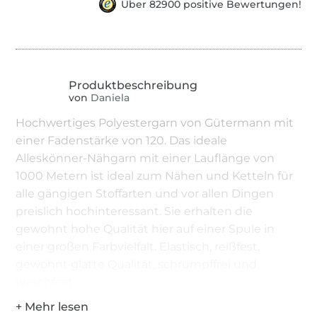
Über 82900 positive Bewertungen!
von
Daniela
Hochwertiges Polyestergarn von Gütermann mit
einer Fadenstärke von 120. Das ideale
Alleskönner-Nähgarn mit einer Lauflänge von
1000 Metern ist ideal zum Nähen und Ketteln für
alle gängigen Stoffarten und vor allen Dingen
preislich hochinteressant. Sie erhalten die
gewohnt hohe Qualität hier auf einer Spule in
einer großen Farbvielfalt. Elastisch, reißfest,
gewohnt glatte Qualität, schrumpffrei und
waschfest.