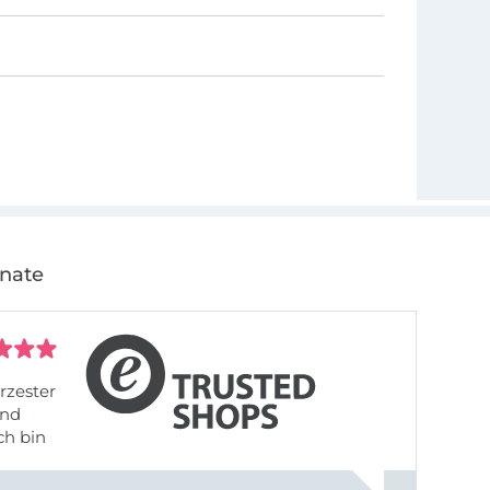
onate
rzester
ch bin