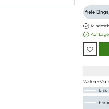
freie Eing
Mindestb
Auf Lage
Weitere Vari
blau
brau