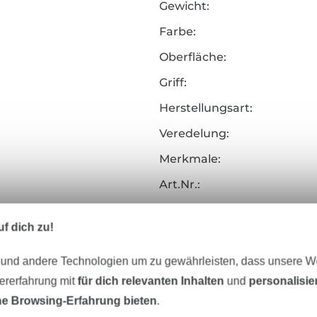
Gewicht:
Farbe:
Oberfläche:
Griff:
Herstellungsart:
Veredelung:
Merkmale:
Art.Nr.:
Hersteller-Kontaktdaten
f dich zu!
 und andere Technologien um zu gewährleisten, dass unsere 
zererfahrung mit
für dich relevanten Inhalten
und
personalisi
Unser Tipp: Das passt dazu
e Browsing-Erfahrung bieten
.