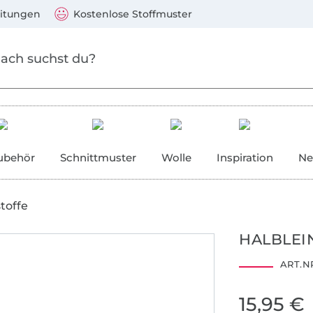
Zum Hauptinhalt springen
Weiter zur Suche
)
Visa, Mastercard, PayPal, Giropay, Kauf auf Rechnung, V
eitungen
Kostenlose Stoffmuster
ubehör
Schnittmuster
Wolle
Inspiration
Ne
toffe
HALBLEI
ART.NR
15,95 €