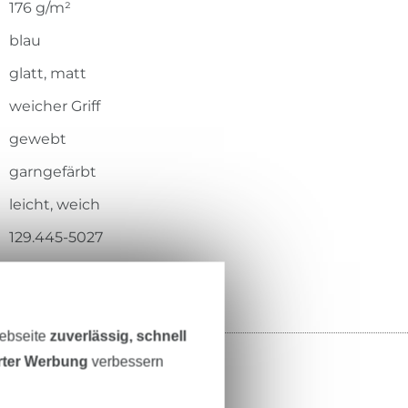
176 g/m²
blau
glatt, matt
weicher Griff
gewebt
garngefärbt
leicht, weich
129.445-5027
Webseite
zuverlässig, schnell
erter Werbung
verbessern