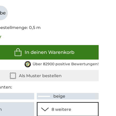
abe
estellmenge: 0,5 m
r
In deinen Warenkorb
Über 82900 positive Bewertungen!
anten:
beige
n