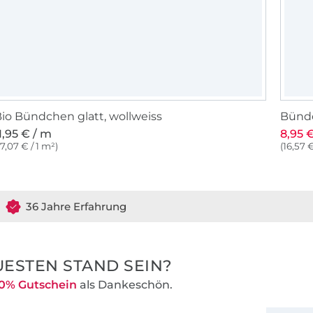
io Bündchen glatt, wollweiss
Bündc
1,95 € / m
8,95 
17,07 € / 1 m²)
(16,57 €
36 Jahre Erfahrung
ESTEN STAND SEIN?
0% Gutschein
als Dankeschön.