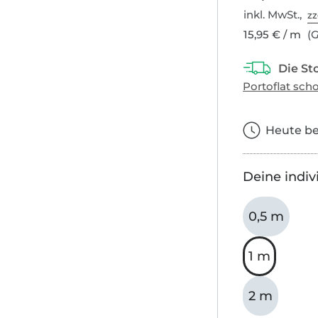
inkl. MwSt.,
zz
15,95 € / m
(G
Heute bes
Deine indiv
0,5 m
1 m
2 m