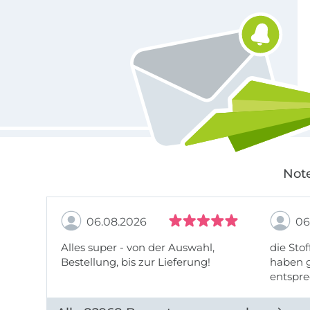
Für den Stoffe Hemmers Newsletter anmelden
Note
06.08.2026
06
Alles super - von der Auswahl,
die Stof
Bestellung, bis zur Lieferung!
haben g
entspre
werde w
auch di