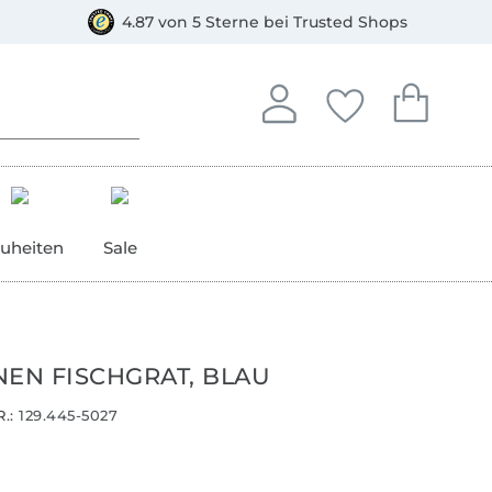
orkasse
4.87 von 5 Sterne bei Trusted Shops
In deinem Konto anmelden o
Du hast keine Artike
Du hast kein
Anmelden
Deine Favorite
Dein W
uheiten
Sale
NEN FISCHGRAT, BLAU
.:
129.445-5027