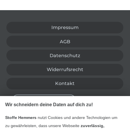
In den deutschen Shop wechseln (aktuell gewählt
Impressum
AGB
Datenschutz
Widerrufsrecht
Kontakt
Bestellung widerrufen
Wir schneidern deine Daten auf dich zu!
Stoffe Hemmers
nutzt Cookies und andere Technologien um
Finde mehr Inspiration
zu gewährleisten, dass unsere Webseite
zuverlässig,