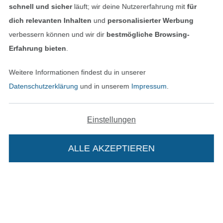
schnell und sicher
läuft; wir deine Nutzererfahrung mit
für
dich relevanten Inhalten
und
personalisierter Werbung
verbessern können und wir dir
bestmögliche Browsing-
Erfahrung bieten
.
Weitere Informationen findest du in unserer
Datenschutzerklärung
und in unserem
Impressum
.
Einstellungen
In den niederländischen Sh
In den französisch
Nederlands
Français
(France)
ALLE AKZEPTIEREN
Deutsch
Alle Preise inkl. der gesetzl. MwSt.
Die durchgestrichenen Preise entsprechen dem
bisherigen Preis bei Stoffe Hemmers.