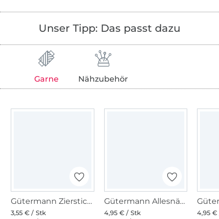
Unser Tipp: Das passt dazu
Garne
Nähzubehör
Gütermann Zierstich- und Knopflochgarn (800) weiss
Gütermann Allesnäher (800) weiss
3,55 € / Stk
4,95 € / Stk
4,95 € 