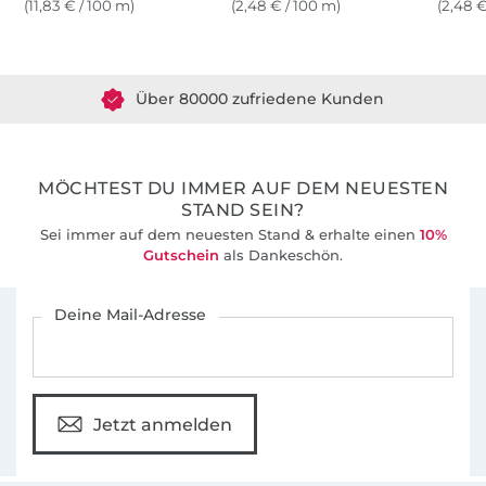
(11,83 € / 100 m)
(2,48 € / 100 m)
(2,48 €
Über 1.8 Millionen Meter Stoff versandfertig
Über 80000 zufriedene Kunden
36 Jahre Erfahrung
MÖCHTEST DU IMMER AUF DEM NEUESTEN
STAND SEIN?
Sei immer auf dem neuesten Stand & erhalte einen
10%
Gutschein
als Dankeschön.
Für den Stoffe Hemmers Newsletter anmelden
Deine Mail-Adresse
Jetzt anmelden