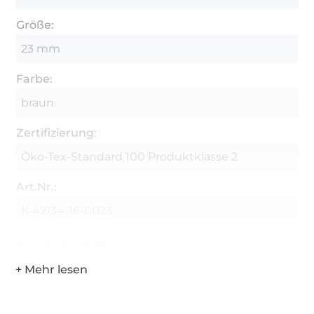
Größe:
23 mm
Farbe:
braun
Zertifizierung:
Öko-Tex-Standard 100 Produktklasse 2
Art.Nr.:
K-42134-16-0023
Hersteller-Kontaktdaten