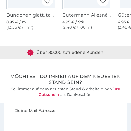
Bündchen glatt, taubenblau
Gütermann Allesnäher (786) graublau
8,95 € / m
4,95 € / Stk
4,95 € 
(13,56 € / 1 m²)
(2,48 € / 100 m)
(2,48 €
Über 1.8 Millionen Meter Stoff versandfertig
Über 80000 zufriedene Kunden
36 Jahre Erfahrung
MÖCHTEST DU IMMER AUF DEM NEUESTEN
STAND SEIN?
Sei immer auf dem neuesten Stand & erhalte einen
10%
Gutschein
als Dankeschön.
Für den Stoffe Hemmers Newsletter anmelden
Deine Mail-Adresse