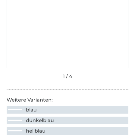
Weitere Varianten:
blau
dunkelblau
hellblau