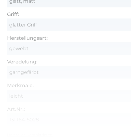
glatt, matt
Griff:
glatter Griff
Herstellungsart:
gewebt
Veredelung:
garngefärbt
Merkmale:
leicht
Art.Nr.:
131.164-5028
Hersteller-Kontaktdaten