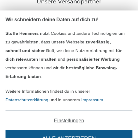
Unsere Versandpartner
Wir schneidern deine Daten auf dich zu!
Stoffe Hemmers
nutzt Cookies und andere Technologien um
In den deutschen Shop wechseln (aktuell gewählt
zu gewährleisten, dass unsere Webseite
zuverlässig,
schnell und sicher
läuft; wir deine Nutzererfahrung mit
für
Impressum
dich relevanten Inhalten
und
personalisierter Werbung
verbessern können und wir dir
bestmögliche Browsing-
AGB
Erfahrung bieten
.
Datenschutz
Weitere Informationen findest du in unserer
Datenschutzerklärung
und in unserem
Impressum
.
Widerrufsrecht
Kontakt
Einstellungen
Bestellung widerrufen