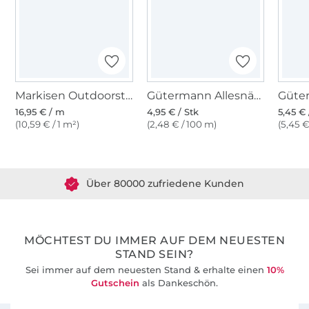
Markisen Outdoorstoff anthrazit meliert, weiss, 160 cm
Gütermann Allesnäher (000) schwarz
16,95 € / m
4,95 € / Stk
5,45 € 
(10,59 € / 1 m²)
(2,48 € / 100 m)
(5,45 €
Über 1.8 Millionen Meter Stoff versandfertig
Über 80000 zufriedene Kunden
36 Jahre Erfahrung
MÖCHTEST DU IMMER AUF DEM NEUESTEN
STAND SEIN?
Sei immer auf dem neuesten Stand & erhalte einen
10%
Gutschein
als Dankeschön.