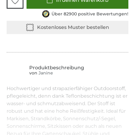
In deinen Warenkorb
Über 82900 positive Bewertungen!
von
Janine
Hochwertiger und strapazierfähiger Outdoorstoff,
pflegeleicht, denn dank Teflonbeschichtung ist er
wasser- und schmutzabweisend. Der Stoff ist
robust und hat eine hohe Reißfestigkeit. Ideal für
Markisen, Strandkörbe, Sonnenschutz/-Segel,
Sonnenschirme, Sitzkissen oder auch als neuen
Bezug für Ihre Gartenschaukel, Stühle und