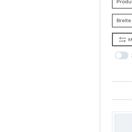
Produ
Breite
M