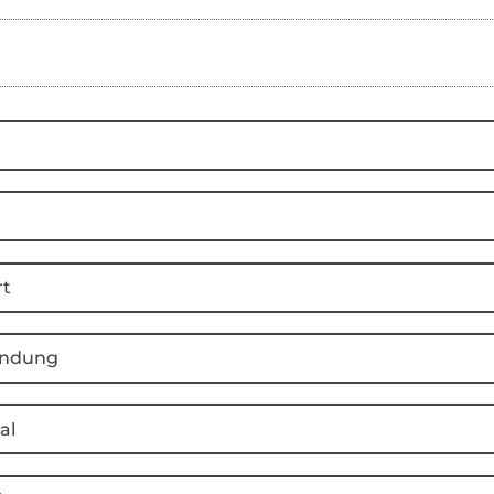
Streifen
rt
ndung
al