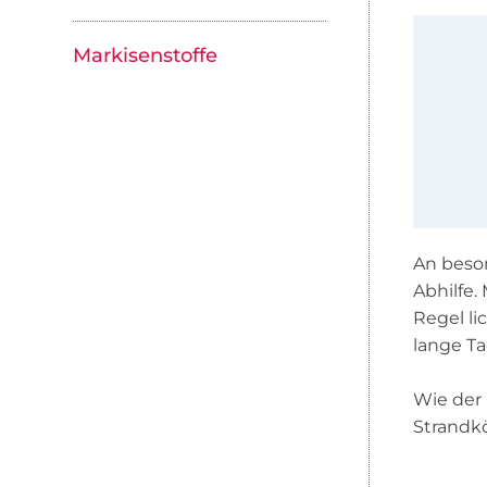
Markisenstoffe
An beso
Abhilfe.
Regel li
lange Ta
Wie der 
Strandkö