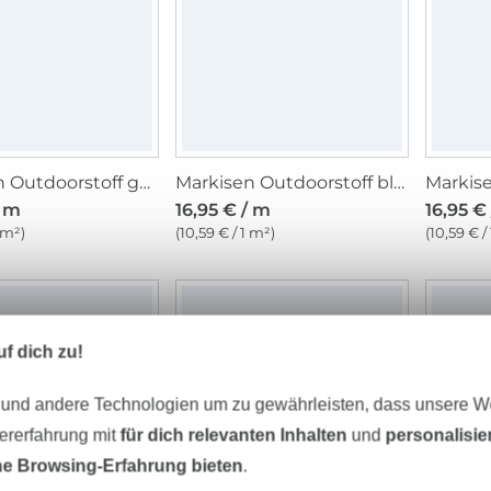
Markisen Outdoorstoff gelb, weiss 160 cm
Markisen Outdoorstoff blau, weiss 160 cm
/ m
16,95 € / m
16,95 €
 m²)
(10,59 € / 1 m²)
(10,59 € /
f dich zu!
 und andere Technologien um zu gewährleisten, dass unsere 
zererfahrung mit
für dich relevanten Inhalten
und
personalisi
e Browsing-Erfahrung bieten
.