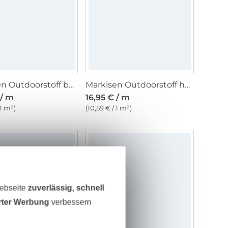
Markisen Outdoorstoff beige/weiss, 160 cm
Markisen Outdoorstoff hellbeige, uni 160 cm
 / m
16,95 € / m
 1 m²)
(10,59 € / 1 m²)
Webseite
zuverlässig, schnell
erter Werbung
verbessern