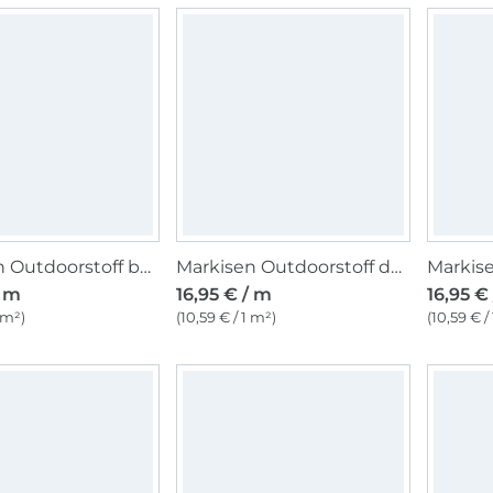
Markisen Outdoorstoff beige, uni 160 cm
Markisen Outdoorstoff dunkelgrau, weiss 160 cm
/ m
16,95 € / m
16,95 €
 m²)
(10,59 € / 1 m²)
(10,59 € /