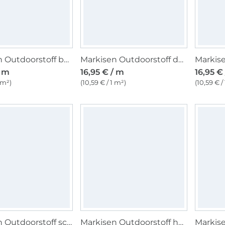
Markisen Outdoorstoff bordeaux, weiss, 160 cm
Markisen Outdoorstoff dunkelgrau-meliert, uni 160 cm
/ m
16,95 € / m
16,95 €
 m²)
(10,59 € / 1 m²)
(10,59 € /
Markisen Outdoorstoff schwarz-meliert, uni 160 cm
Markisen Outdoorstoff hellblau, uni 160 cm