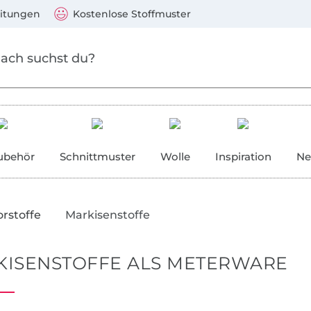
 springen
Zu den Produkten springen
)
Visa, Mastercard, PayPal, Giropay, Kauf auf Rechnung, V
eitungen
Kostenlose Stoffmuster
ubehör
Schnittmuster
Wolle
Inspiration
Ne
rstoffe
Markisenstoffe
KISENSTOFFE ALS METERWARE