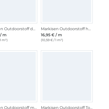
Markisen Outdoorstoff dunkelgrau, uni 160 cm
Markisen Outdoorstoff hellgrau, weiss, 160 cm
 / m
16,95 € / m
 1 m²)
(10,59 € / 1 m²)
Markisen Outdoorstoff marineblau, weiss 160 cm
Markisen Outdoorstoff Toldo, grün, blau, 160 cm