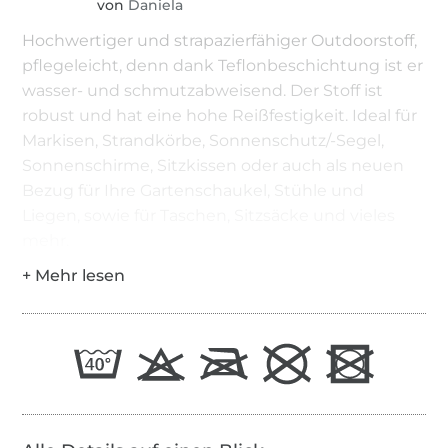
von
Daniela
Hochwertiger und strapazierfähiger Outdoorstoff,
pflegeleicht, denn dank Teflonbeschichtung ist er
wasser- und schmutzabweisend. Der Stoff ist
robust und hat eine hohe Reißfestigkeit. Ideal für
Markisen, Strandkörbe, Sonnenschutz/-Segel,
Sonnenschirme, Sitzkissen oder auch als neuen
Bezug für Ihre Gartenschaukel, Stühle und
Liegen, sowie für Taschen, Sitzsäcke und vieles
mehr.