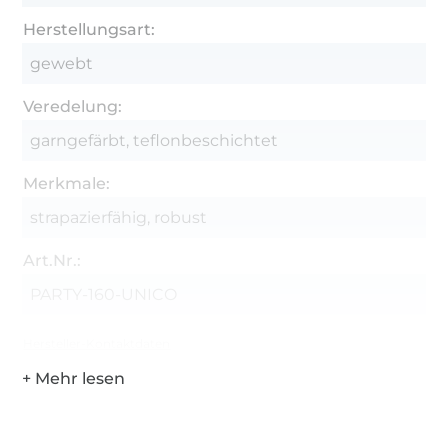
Herstellungsart:
gewebt
Veredelung:
garngefärbt, teflonbeschichtet
Merkmale:
strapazierfähig, robust
Art.Nr.:
PARTY-160-UNICO
Hersteller-Kontaktdaten
Über 1.8 Millionen Meter Stoff versandfertig