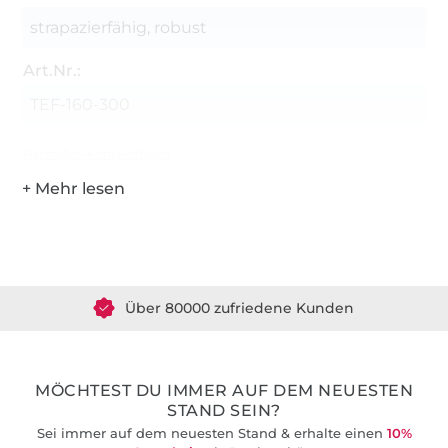
strapazierfähig, robust
Art.Nr.:
TEF-160-300
Hersteller-Kontaktdaten
Über 1.8 Millionen Meter Stoff versandfertig
Über 80000 zufriedene Kunden
36 Jahre Erfahrung
MÖCHTEST DU IMMER AUF DEM NEUESTEN
STAND SEIN?
Sei immer auf dem neuesten Stand & erhalte einen
10%