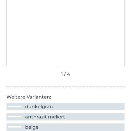
Weitere Varianten:
dunkelgrau
anthrazit meliert
beige