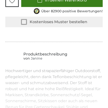
In deinen Warenkorb
Über 82900 positive Bewertungen!
von
Janine
Hochwertiger und strapazierfähiger Outdoorstoff,
pflegeleicht, denn dank Teflonbeschichtung ist er
wasser- und schmutzabweisend. Der Stoff ist
robust und hat eine hohe Reißfestigkeit. Ideal für
Markisen, Strandkörbe, Sonnenschutz/-Segel,
Sonnenschirme, Sitzkissen oder auch als neuen
Bezug für Ihre Gartenschaukel, Stühle und