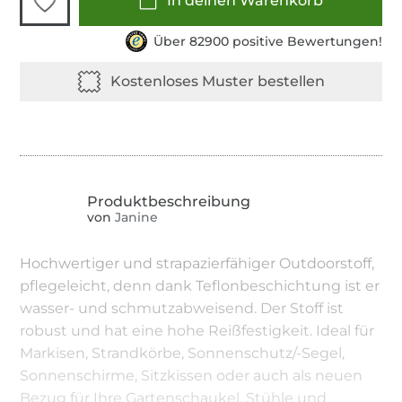
In deinen Warenkorb
Über 82900 positive Bewertungen!
von
Janine
Hochwertiger und strapazierfähiger Outdoorstoff,
pflegeleicht, denn dank Teflonbeschichtung ist er
wasser- und schmutzabweisend. Der Stoff ist
robust und hat eine hohe Reißfestigkeit. Ideal für
Markisen, Strandkörbe, Sonnenschutz/-Segel,
Sonnenschirme, Sitzkissen oder auch als neuen
Bezug für Ihre Gartenschaukel, Stühle und