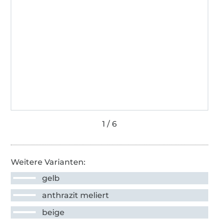
Weitere Varianten:
gelb
anthrazit meliert
beige