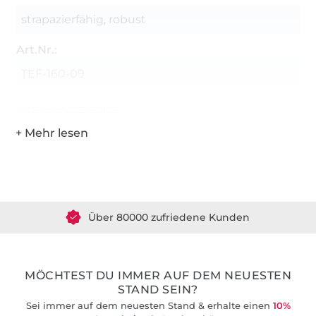
strapazierfähig, robust
Art.Nr.:
TEF-160-09
Hersteller-Kontaktdaten
Über 1.8 Millionen Meter Stoff versandfertig
Über 80000 zufriedene Kunden
36 Jahre Erfahrung
MÖCHTEST DU IMMER AUF DEM NEUESTEN
STAND SEIN?
Sei immer auf dem neuesten Stand & erhalte einen
10%