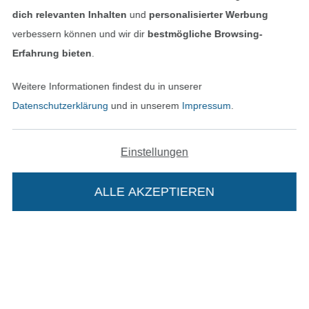
dich relevanten Inhalten
und
personalisierter Werbung
Finde mehr Inspiration
verbessern können und wir dir
bestmögliche Browsing-
Erfahrung bieten
.
Weitere Informationen findest du in unserer
Datenschutzerklärung
und in unserem
Impressum
.
Einstellungen
ALLE AKZEPTIEREN
In den niederländischen Sh
In den französisch
Nederlands
Français
(France)
Deutsch
Alle Preise inkl. der gesetzl. MwSt.
Die durchgestrichenen Preise entsprechen dem
Die Stoffe Hemmers Portoflat:
bisherigen Preis bei Stoffe Hemmers.