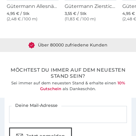
Gütermann Allesnäher (000) schwarz
Gütermann Zierstich- und Knopflochgarn (800) weiss
4,95 € / Stk
3,55 € / Stk
4,95 € 
(2,48 € / 100 m)
(11,83 € / 100 m)
(2,48 €
Über 1.8 Millionen Meter Stoff versandfertig
Über 80000 zufriedene Kunden
36 Jahre Erfahrung
MÖCHTEST DU IMMER AUF DEM NEUESTEN
STAND SEIN?
Sei immer auf dem neuesten Stand & erhalte einen
10%
Gutschein
als Dankeschön.
Für den Stoffe Hemmers Newsletter anmelden
Deine Mail-Adresse