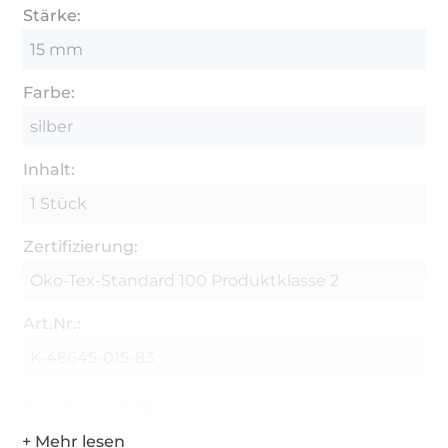
Stärke:
15 mm
Farbe:
silber
Inhalt:
1 Stück
Zertifizierung:
Öko-Tex-Standard 100 Produktklasse 2
Art.Nr.:
K-48645-015-83
Hersteller-Kontaktdaten