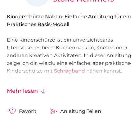
Kinderschürze Nähen: Einfache Anleitung für ein
Praktisches Basis-Modell
Eine Kinderschürze ist ein unverzichtbares
Utensil, sei es beim Kuchenbacken, Kneten oder
anderen kreativen Aktivitäten. In dieser Anleitung
zeige ich dir, wie du eine einfache, aber praktische
Kinderschürze mit
Schrägband
nähen kannst.
Dieses Basis-Modell ist schnell und leicht
umzusetzen und stellt daher ein ideales Projekt
Mehr lesen
für Nähanfänger dar.
Zwei Größen für kleine Helfer: Nähe deine eigene
Favorit
Anleitung Teilen
Kinderschürze
Die Anleitung umfasst zwei Kindergrößen, sodass