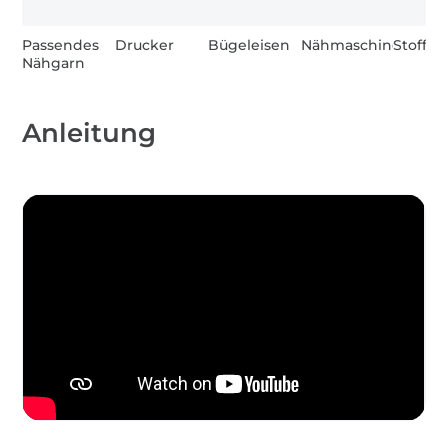
Passendes
Drucker
Bügeleisen
Nähmaschine
Stoffsc
Nähgarn
Anleitung