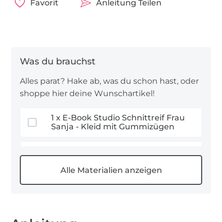
Welcher Stoff für ein Sommertop?
Favorit
Anleitung Teilen
Genäht wird mit leichter Webware. Ich empfehle
wahlweise diese Stoffarten für das Nähprojekt:
Viskose
: kühl auf der Haut, trageangenehm
Seide: hautschmeichelnd, glänzend
Alles parat? Hake ab, was du schon hast, oder
Tencel
: atmungsaktiv, allergikerfreundlich
shoppe hier deine Wunschartikel!
In meinem Nähbeispiel nähe ich FRAU SANJA in
1 x E-Book Studio Schnittreif Frau
der Größe 38 / 40 ( M ) aus Viskose-Leinen.
Sanja - Kleid mit Gummizügen
1,9 m Leinenstoffe
0,2 m Vlieseline