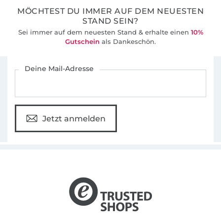
MÖCHTEST DU IMMER AUF DEM NEUESTEN
36 Jahre Erfahrung
STAND SEIN?
Sei immer auf dem neuesten Stand & erhalte einen
10%
Gutschein
als Dankeschön.
Für den Stoffe Hemmers Newsletter anmelden
Deine Mail-Adresse
Jetzt anmelden