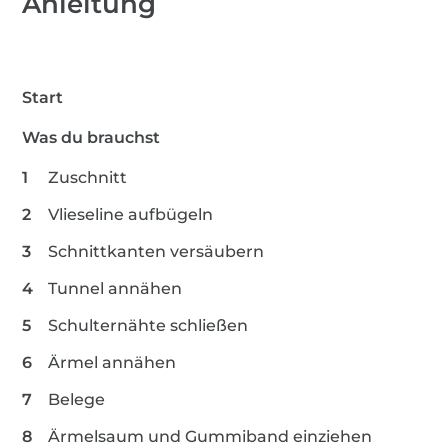
Anleitung
1,3 m Elastische Bänder
Start
Was du brauchst
Zuschnitt
Vlieseline aufbügeln
Schnittkanten versäubern
Tunnel annähen
Schulternähte schließen
Ärmel annähen
Belege
Ärmelsaum und Gummiband einziehen