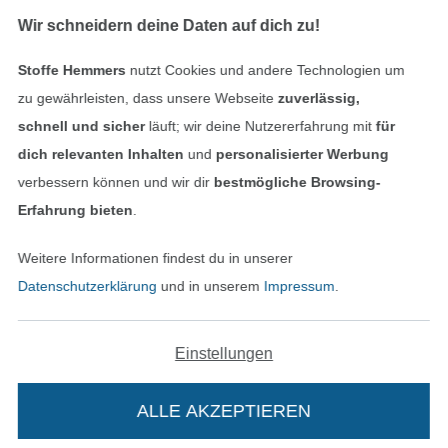
In den deutschen Shop wechseln (aktuell gewählt
Wir schneidern deine Daten auf dich zu!
Impressum
Stoffe Hemmers
nutzt Cookies und andere Technologien um
zu gewährleisten, dass unsere Webseite
zuverlässig,
AGB
schnell und sicher
läuft; wir deine Nutzererfahrung mit
für
dich relevanten Inhalten
und
personalisierter Werbung
Datenschutz
verbessern können und wir dir
bestmögliche Browsing-
Erfahrung bieten
.
Widerrufsrecht
Weitere Informationen findest du in unserer
Kontakt
Datenschutzerklärung
und in unserem
Impressum
.
Bestellung widerrufen
Einstellungen
Finde mehr Inspiration
ALLE AKZEPTIEREN