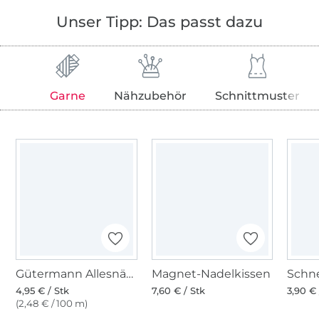
Unser Tipp: Das passt dazu
Garne
Nähzubehör
Schnittmuster
Gütermann Allesnäher (227), terracotta
Magnet-Nadelkissen
4,95 € / Stk
7,60 € / Stk
3,90 € 
(2,48 € / 100 m)