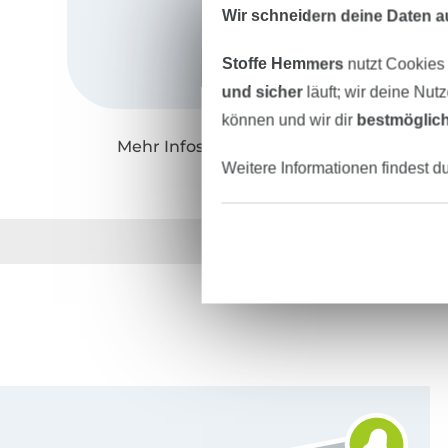
Wir schneidern deine Daten au
Stoffe Hemmers
nutzt Cookies
und sicher
läuft; wir deine Nut
können und wir dir
bestmöglich
Mehr Infos zu "Lillesol & Pelle"
Weitere Informationen findest d
Über 1.8 Millionen M
Für den Stoffe Hemmers Newsletter anmelden