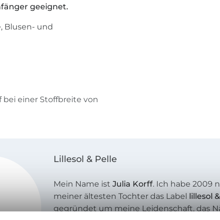
anfänger geeignet.
e, Blusen- und
 bei einer Stoffbreite von
Lillesol & Pelle
Mein Name ist
Julia Korff
. Ich habe 2009 
meiner ältesten Tochter das Label
lillesol 
gegründet um meine Leidenschaft, das 