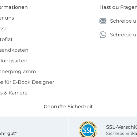
ormationen
Hast du Frage
r uns
Schreibe u
sse
Schreibe 
toflat
sandkosten
lungsarten
rtnerprogramm
os für E-Book Designer
s & Karriere
Geprüfte Sicherheit
SSL-Verschl
ehr gut"
Sicheres Einka