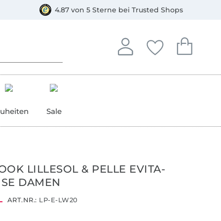
orkasse
4.87 von 5 Sterne bei Trusted Shops
In deinem Konto anmelden o
Du hast keine Artike
Du hast kein
Anmelden
Deine Favorite
Dein W
uheiten
Sale
OOK LILLESOL & PELLE EVITA-
USE DAMEN
ART.NR.:
LP-E-LW20