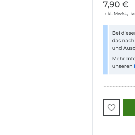
7,90 €
inkl. MwSt., 
Bei dies
das nach
und Ausd
Mehr Inf
unseren