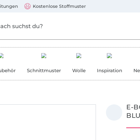
Zum Hauptinhalt springen
Weiter zur Suche
)
Visa, Mastercard, PayPal, Giropay, Kauf auf Rechnung, V
eitungen
Kostenlose Stoffmuster
ubehör
Schnittmuster
Wolle
Inspiration
Ne
E-B
BL