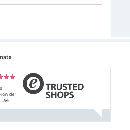
onate
fe
von der
 Die
liefert,
nach
einer Email mit der Bitte um ...