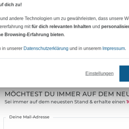
Erstellen von Schnittmustern und Anleit
f dich zu!
anderen Nähbegeisterten zu teilen. Heute
unserem Shop weit mehr als 100 Schnittm
 und andere Technologien um zu gewährleisten, dass unsere 
EBook oder Papierschnittmuster erhältlich
zererfahrung mit
für dich relevanten Inhalten
und
personalisi
e Browsing-Erfahrung bieten
.
Die Schnittmuster sind besonders beliebt 
umfangreichen Schritt-für-Schritt-Fotoanl
u in unserer
Datenschutzerklärung
und in unserem
Impressum
.
auch Nähanfängern zu ersten Näherfolgen
Zusätzlich bieten wir für viele unserer Sc
auch Video-Nähanleitungen in unserem 
eter Stoff versandfertig
Über 80000 zufriedene Kunden
an.
Einstellungen
MÖCHTEST DU IMMER AUF DEM NEU
Sei immer auf dem neuesten Stand & erhalte einen
1
Deine Mail-Adresse