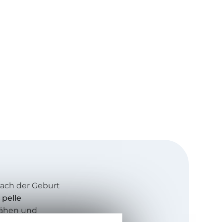
nach der Geburt
& pelle
Nähen und