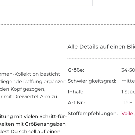
Alle Details auf einen Bl
Größe:
34-5
 Women-Kollektion besticht
Schwierigkeitsgrad:
mitte
erliegende Raffung ergänzen
r den Kopf gezogen,
Inhalt:
1 Stü
r mit Dreiviertel-Arm zu
Art.Nr.:
LP-E
Stoffempfehlungen:
Voile
tung mit vielen Schritt-für-
chkeiten mit Größenangaben
dest Du schnell auf einen