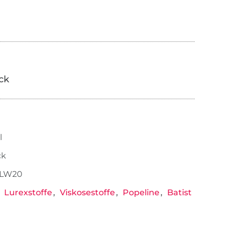
ick
0
l
ck
-LW20
Lurexstoffe
Viskosestoffe
Popeline
Batist