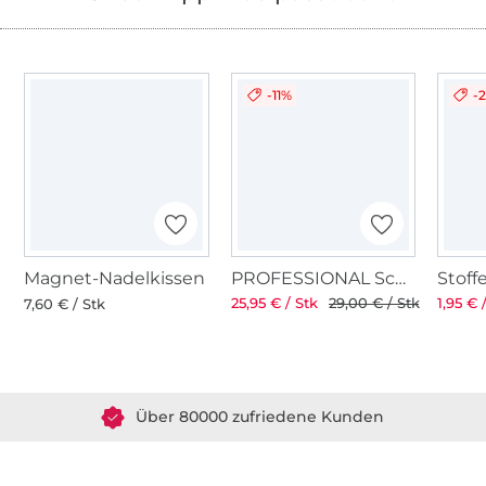
-11%
-
Magnet-Nadelkissen
PROFESSIONAL Schneiderschere 8" 21 cm
25,95 € / Stk
29,00 € / Stk
1,95 € 
7,60 € / Stk
Über 1.8 Millionen Meter Stoff versandfertig
Über 80000 zufriedene Kunden
36 Jahre Erfahrung