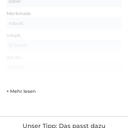
silber
Merkmale:
robust
Inhalt:
12 Stück
Art.Nr.:
341246
Hersteller-Kontaktdaten
Unser Tipp: Das passt dazu