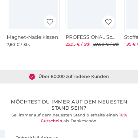
Magnet-Nadelkissen
PROFESSIONAL Schneiderschere 8" 21 cm
25,95 € / Stk
29,00 € / Stk
1,95 € 
7,60 € / Stk
Über 1.8 Millionen Meter Stoff versandfertig
Über 80000 zufriedene Kunden
36 Jahre Erfahrung
MÖCHTEST DU IMMER AUF DEM NEUESTEN
STAND SEIN?
Sei immer auf dem neuesten Stand & erhalte einen
10%
Gutschein
als Dankeschön.
Für den Stoffe Hemmers Newsletter anmelden
Deine Mail-Adresse