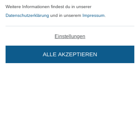
Weitere Informationen findest du in unserer
Datenschutzerklärung
und in unserem
Impressum
.
Bestellung widerrufen
Einstellungen
Finde mehr Inspiration
ALLE AKZEPTIEREN
Die Stoffe Hemmers Portoflat:
Beschreibung:
In den niederländischen Sh
In den französisch
Nederlands
Français
Beim Kauf der Portoflat bekommst du sechs
(France)
Monate versandkostenfreie Lieferung ab einem