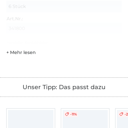
6 Stück
Art.Nr.:
341800
Hersteller-Kontaktdaten
Unser Tipp: Das passt dazu
-11%
-