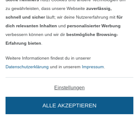
zu gewährleisten, dass unsere Webseite
zuverlässig,
schnell und sicher
läuft; wir deine Nutzererfahrung mit
für
In den deutschen Shop wechseln (aktuell gewählt
dich relevanten Inhalten
und
personalisierter Werbung
verbessern können und wir dir
bestmögliche Browsing-
Impressum
Erfahrung bieten
.
AGB
Weitere Informationen findest du in unserer
Datenschutz
Datenschutzerklärung
und in unserem
Impressum
.
Widerrufsrecht
Einstellungen
Kontakt
ALLE AKZEPTIEREN
Bestellung widerrufen