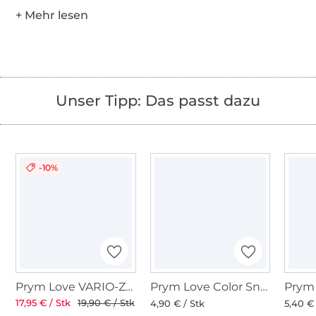
Unser Tipp: Das passt dazu
-10%
Prym Love VARIO-Zange
Prym Love Color Snaps Mini Werkzeug-Set
17,95 € / Stk
19,90 € / Stk
4,90 € / Stk
5,40 € 
Über 1.8 Millionen Meter Stoff versandfertig