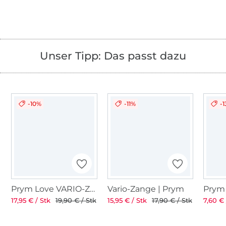
Unser Tipp: Das passt dazu
-10%
-11%
-
Prym Love VARIO-Zange, pink
Vario-Zange | Prym
17,95 € / Stk
19,90 € / Stk
15,95 € / Stk
17,90 € / Stk
7,60 € 
Über 1.8 Millionen Meter Stoff versandfertig