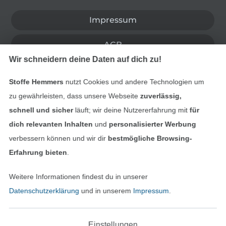
Impressum
AGB
Wir schneidern deine Daten auf dich zu!
Datenschutz
Stoffe Hemmers
nutzt Cookies und andere Technologien um
Widerrufsrecht
zu gewährleisten, dass unsere Webseite
zuverlässig,
schnell und sicher
läuft; wir deine Nutzererfahrung mit
für
Kontakt
dich relevanten Inhalten
und
personalisierter Werbung
verbessern können und wir dir
bestmögliche Browsing-
Bestellung widerrufen
Erfahrung bieten
.
Weitere Informationen findest du in unserer
Finde mehr Inspiration
Datenschutzerklärung
und in unserem
Impressum
.
Einstellungen