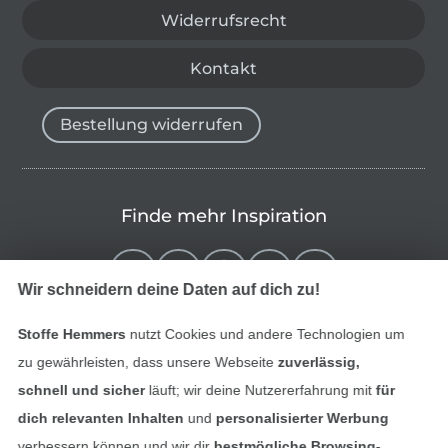
Widerrufsrecht
Kontakt
Bestellung widerrufen
Finde mehr Inspiration
Wir schneidern deine Daten auf dich zu!
Stoffe Hemmers
nutzt Cookies und andere Technologien um
zu gewährleisten, dass unsere Webseite
zuverlässig,
schnell und sicher
läuft; wir deine Nutzererfahrung mit
für
dich relevanten Inhalten
und
personalisierter Werbung
verbessern können und wir dir
bestmögliche Browsing-