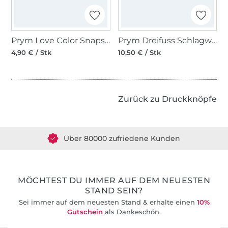
Prym Love Color Snaps Mini Werkzeug-Set
Prym Dreifuss Schlagwerkzeug für Nähfrei-Ösen und Knöpfen
4,90 € / Stk
10,50 € / Stk
Zurück zu Druckknöpfe
Über 1.8 Millionen Meter Stoff versandfertig
Über 80000 zufriedene Kunden
36 Jahre Erfahrung
MÖCHTEST DU IMMER AUF DEM NEUESTEN
STAND SEIN?
Sei immer auf dem neuesten Stand & erhalte einen
10%
Gutschein
als Dankeschön.